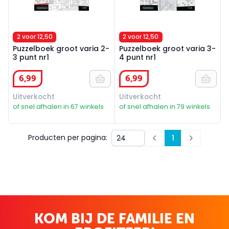
2 voor 12,50
2 voor 12,50
Puzzelboek groot varia 2-
Puzzelboek groot varia 3-
3 punt nr1
4 punt nr1
6
,
99
6
,
99
Uitverkocht
Uitverkocht
of snel afhalen in 67 winkels
of snel afhalen in 79 winkels
Producten per pagina:
1
Prev
Next
KOM BIJ DE FAMILIE EN