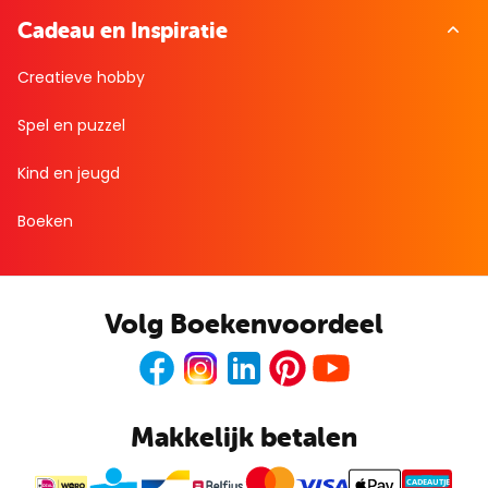
Cadeau en Inspiratie
Creatieve hobby
Spel en puzzel
Kind en jeugd
Boeken
Volg Boekenvoordeel
Facebook
Instagram
LinkedIn
Pinterest
Youtube
Makkelijk betalen
CADEAUTJE