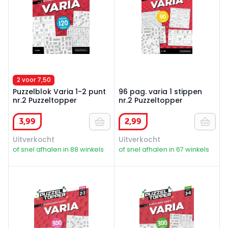
2 voor 7,50
Puzzelblok Varia 1-2 punt
96 pag. varia 1 stippen
nr.2 Puzzeltopper
nr.2 Puzzeltopper
3
,
99
2
,
99
Uitverkocht
Uitverkocht
of snel afhalen in 88 winkels
of snel afhalen in 67 winkels
Puzzelboek groot varia 2-3 punten nr.2 Puzzeltopper
Puzzelboek groot varia 3-4 