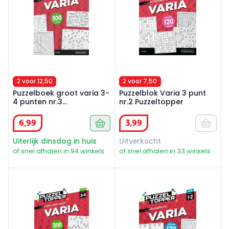
2 voor 12,50
2 voor 7,50
Puzzelboek groot varia 3-
Puzzelblok Varia 3 punt
4 punten nr.3
nr.2 Puzzeltopper
Puzzeltopper
6
,
99
3
,
99
Uiterlijk dinsdag in huis
Uitverkocht
of snel afhalen in 94 winkels
of snel afhalen in 33 winkels
Puzzelboek groot varia 3-4 punt nr4 Puzzeltopper
Puzzelblok Varia 1-2 punt nr