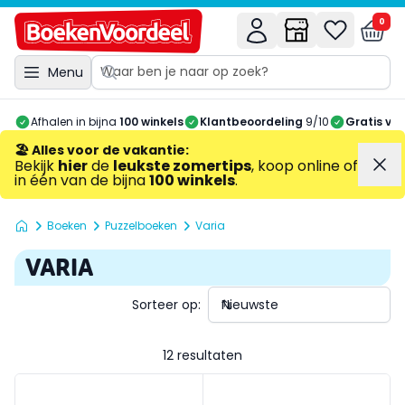
0
Menu
Afhalen in bijna
100 winkels
Klantbeoordeling
9/10
Gratis ve
🏖️ Alles voor de vakantie
:
Bekijk
hier
de
leukste zomertips
, koop online of
in één van de bijna
100 winkels
.
Boeken
Puzzelboeken
Varia
VARIA
Sorteer op:
12 resultaten
Puzzelblok Varia 3 punt nr.3 Puzzeltopper
Puzzelboek varia 4 punt nr.1