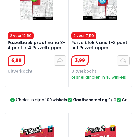
2 voor 12,50
2 voor 7,50
Puzzelboek groot varia 3-
Puzzelblok Varia 1-2 punt
4 punt nr4 Puzzeltopper
nr.1 Puzzeltopper
6
,
99
3
,
99
Uitverkocht
Uitverkocht
of snel afhalen in 46 winkels
Afhalen in bijna
100 winkels
Klantbeoordeling
9/10
Gratis 
Puzzelblok Varia 1-2 punt nr.2 Puzzeltopper
96 pag. varia 1 stippen nr.2 