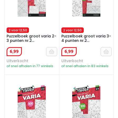
2 voor 12,50
2 voor 12,50
Puzzelboek groot varia 2-
Puzzelboek groot varia 3-
3 punten nr.2
4 punten nr.2
Puzzeltopper
Puzzeltopper
6
,
99
6
,
99
Uitverkocht
Uitverkocht
of snel afhalen in 77 winkels
of snel afhalen in 83 winkels
Puzzelboek groot varia 2-3 punt nr1
Puzzelboek groot varia 3-4 p