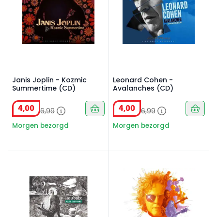
Janis Joplin - Kozmic
Leonard Cohen -
Summertime (CD)
Avalanches (CD)
4
,
00
4
,
00
6
,
99
6
,
99
Morgen bezorgd
Morgen bezorgd
CD Jeyllu Cleymans - Roubaix
Cd Simply Red - Blue eyed so