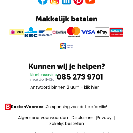
Makkelijk betalen
CADEAUTJE
Boekenvoordeel
Kunnen wij je helpen?
085 273 9701
Klantenservice
ma/do 11-12u
Antwoord binnen 2 uur* -
klik hier
BoekenVoordeel.
Ontspanning voor de hele familie!
Algemene voorwaarden
|
Disclaimer
|
Privacy
|
Zakelijk bestellen