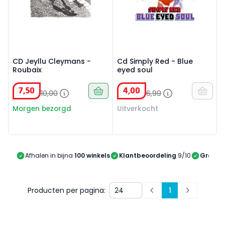
CD Jeyllu Cleymans -
Cd Simply Red - Blue
Roubaix
eyed soul
7
,
50
4
,
00
10
,
00
6
,
99
Morgen bezorgd
Uitverkocht
Afhalen in bijna
100 winkels
Klantbeoordeling
9/10
Gratis 
Producten per pagina:
1
Prev
Next