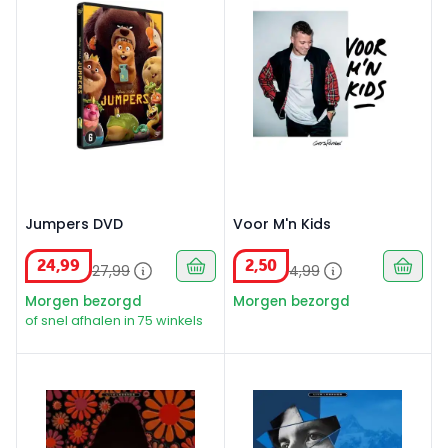
Jumpers DVD
Voor M'n Kids
24
,
99
2
,
50
27
,
99
4
,
99
Morgen bezorgd
Morgen bezorgd
of snel afhalen in 75 winkels
Janis Joplin - Kozmic Summertime (CD)
Leonard Cohen - Avalanche