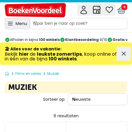
0
Menu
Afhalen in bijna
100 winkels
Klantbeoordeling
9/10
Gratis ve
🏖️ Alles voor de vakantie
:
Bekijk
hier
de
leukste zomertips
, koop online of
in één van de bijna
100 winkels
.
Films en series
Muziek
MUZIEK
Sorteer op:
6 resultaten
Jumpers DVD
Voor M'n Kids