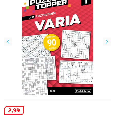
2
,
99