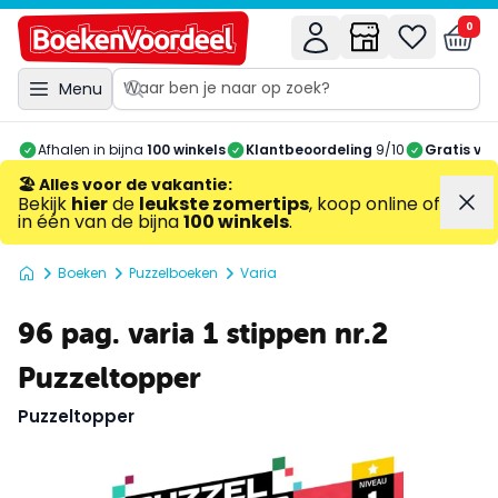
0
Menu
Afhalen in bijna
100 winkels
Klantbeoordeling
9/10
Gratis ve
🏖️ Alles voor de vakantie
:
Bekijk
hier
de
leukste zomertips
, koop online of
in één van de bijna
100 winkels
.
Boeken
Puzzelboeken
Varia
96 pag. varia 1 stippen nr.2
Puzzeltopper
Puzzeltopper