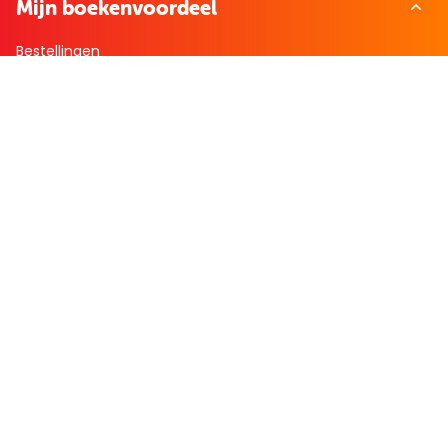
Mijn boekenvoordeel
Bestellingen
Verlanglijst
Mijn aanbiedingen
Winkelaankopen
Cadeau en Inspiratie
Creatieve hobby
Spel en puzzel
Kind en jeugd
Boeken