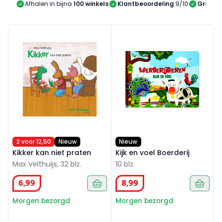
Afhalen in bijna
100 winkels
Klantbeoordeling
9/10
Gratis 
Kikker kan niet praten
Kijk en voel Boerderij
2 voor 12,50
Nieuw
Nieuw
Kikker kan niet praten
Kijk en voel Boerderij
Max Velthuijs, 32 blz.
10 blz.
6
,
99
8
,
99
Morgen bezorgd
Morgen bezorgd