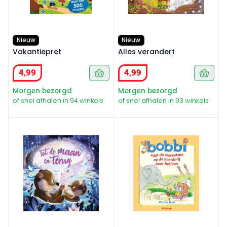
Nieuw
Nieuw
Vakantiepret
Alles verandert
4
,
99
4
,
99
Morgen bezorgd
Morgen bezorgd
of snel afhalen in 94 winkels
of snel afhalen in 93 winkels
Tot de maan en terug
Bobbi XL Naar de dierentuin 