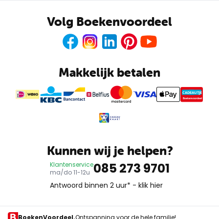
Volg Boekenvoordeel
Facebook
Instagram
LinkedIn
Pinterest
Youtube
Makkelijk betalen
CADEAUTJE
Boekenvoordeel
Kunnen wij je helpen?
085 273 9701
Klantenservice
ma/do 11-12u
Antwoord binnen 2 uur* -
klik hier
BoekenVoordeel.
Ontspanning voor de hele familie!