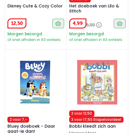
Disney Cute & Cozy Color
Het doeboek van Lilo &
Stitch
12
,
50
4
,
99
5
,
99
Morgen bezorgd
Morgen bezorgd
of snel afhalen in 93 winkels
of snel afhalen in 93 winkels
Bluey doeboek - Daar gaat-ie dan!
Bobbi kleedt zich aan
2 voor 12,50
2 voor 7,-
3 voor 17,50 Stapelvoordeel
Bluey doeboek - Daar
Bobbi kleedt zich aan
gaat-ie dan!