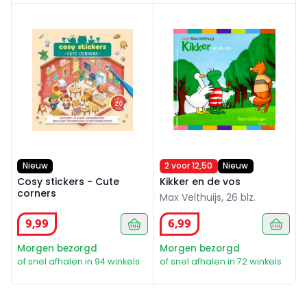
Cosy stickers - Cute corners
Kikker en de vos
Nieuw
2 voor 12,50
Nieuw
Cosy stickers - Cute
Kikker en de vos
corners
Max Velthuijs, 26 blz.
9
,
99
6
,
99
Morgen bezorgd
Morgen bezorgd
of snel afhalen in 94 winkels
of snel afhalen in 72 winkels