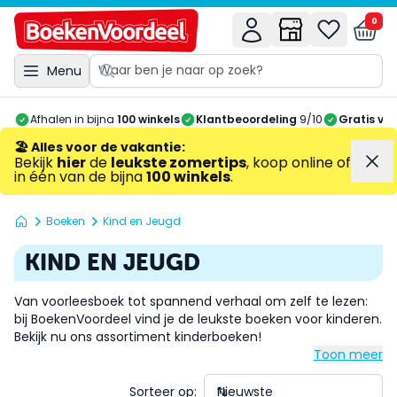
0
Menu
Afhalen in bijna
100 winkels
Klantbeoordeling
9/10
Gratis ve
🏖️ Alles voor de vakantie
:
Bekijk
hier
de
leukste zomertips
, koop online of
in één van de bijna
100 winkels
.
Boeken
Kind en Jeugd
KIND EN JEUGD
Van voorleesboek tot spannend verhaal om zelf te lezen:
bij BoekenVoordeel vind je de leukste boeken voor kinderen.
Bekijk nu ons assortiment kinderboeken!
Toon meer
Sorteer op: