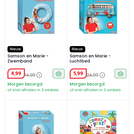
Nieuw
Nieuw
Samson en Marie -
Samson en Marie -
Zwemband
Luchtbed
4
,
99
5
,
99
14
,
99
24
,
99
Morgen bezorgd
Morgen bezorgd
of snel afhalen in 3 winkels
of snel afhalen in 3 winkels
Samson en Marie - Strandbal
Zomerpret