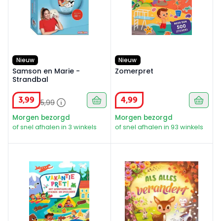
Nieuw
Nieuw
Samson en Marie -
Zomerpret
Strandbal
3
,
99
4
,
99
5
,
99
Morgen bezorgd
Morgen bezorgd
of snel afhalen in 3 winkels
of snel afhalen in 93 winkels
Vakantiepret
Alles verandert