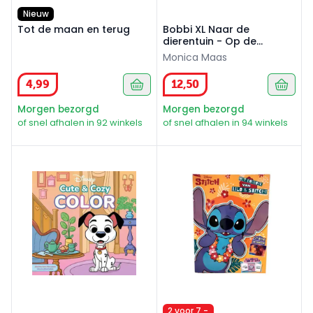
Nieuw
Tot de maan en terug
Bobbi XL Naar de
dierentuin - Op de
boerderij - Naar het bos
Monica Maas
4
,
99
12
,
50
Morgen bezorgd
Morgen bezorgd
of snel afhalen in 92 winkels
of snel afhalen in 94 winkels
Disney Cute & Cozy Color
Het doeboek van Lilo & Stitc
2 voor 7,-