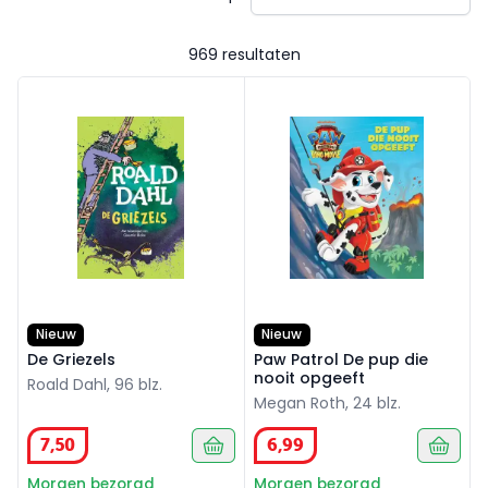
969 resultaten
De Griezels
Paw Patrol De pup die nooit
Nieuw
Nieuw
De Griezels
Paw Patrol De pup die
nooit opgeeft
Roald Dahl, 96 blz.
Megan Roth, 24 blz.
7
,
50
6
,
99
Morgen bezorgd
Morgen bezorgd