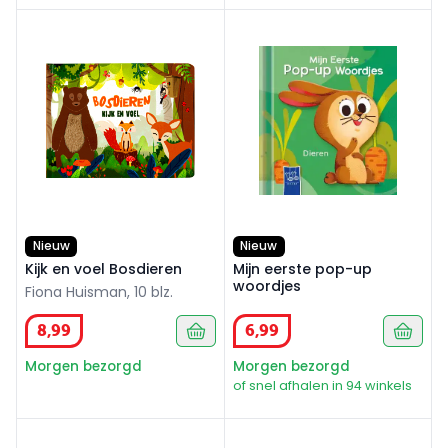
Kijk en voel Bosdieren
Mijn eerste pop-up woordje
Nieuw
Nieuw
Kijk en voel Bosdieren
Mijn eerste pop-up
woordjes
Fiona Huisman, 10 blz.
8
,
99
6
,
99
Morgen bezorgd
Morgen bezorgd
of snel afhalen in 94 winkels
Mijn eerste pop-up woordjes
Mijn eerste pop-up woordje