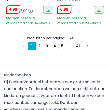
Monica Maas
4
,
99
6
,
99
5
,
99
Morgen bezorgd
Morgen bezorgd
of snel afhalen in 94 winkels
of snel afhalen in 29 winkels
Producten per pagina:
1
2
3
4
5
…
41
Prev
Next
Kinderboeken
Bij BoekenVoordeel hebben we een grote selectie
aan
boeken
. En daarbij hebben we natuurlijk ook aan
kinderen gedacht! Voor elke leeftijd hebben we een
mooi aanbod samengesteld. Denk aan
voorleesboeken met spannende verhalen,