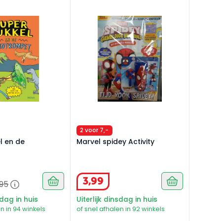
 en de tijdtrompet
Marvel spidey Activity
2 voor 7,-
l en de
Marvel spidey Activity
3
,
99
95
sdag in huis
Uiterlijk dinsdag in huis
n in 94 winkels
of snel afhalen in 92 winkels