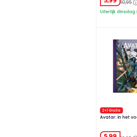
5
,
99
10
,
95
Uiterlijk dinsdag 
Avatar: in het vo
2+1 Gratis
Avatar: in het v
5
,
99