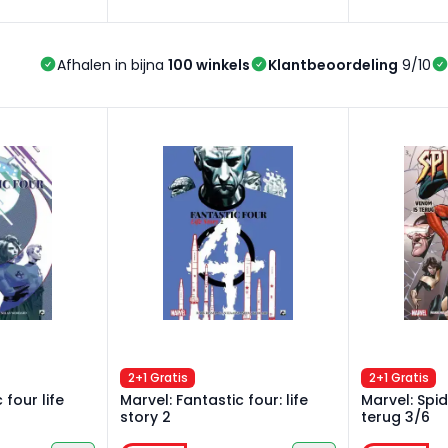
Afhalen in bijna
100 winkels
Klantbeoordeling
9/10
four life story 1
Marvel: Fantastic four: life story 2
Marvel: Spi
2+1 Gratis
2+1 Gratis
 four life
Marvel: Fantastic four: life
Marvel: Sp
story 2
terug 3/6