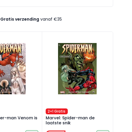
Gratis verzending
vanaf €35
der-man Venom is terug 3/6
Marvel: Spider-man de laatste snik
2+1 Gratis
ider-man Venom is
Marvel: Spider-man de
laatste snik