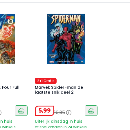
Four Full circle
Marvel: Spider-man de laatste snik deel 2
2+1 Gratis
 Four Full
Marvel: Spider-man de
laatste snik deel 2
5
,
99
10
,
95
in huis
Uiterlijk dinsdag in huis
9 winkels
of snel afhalen in 24 winkels