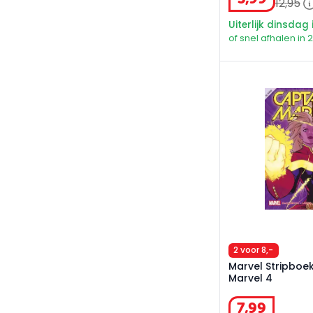
12
,
95
Uiterlijk dinsdag 
of snel afhalen in 
Marvel Stripboek
2 voor 8,-
Marvel Stripboe
Marvel 4
7
,
99