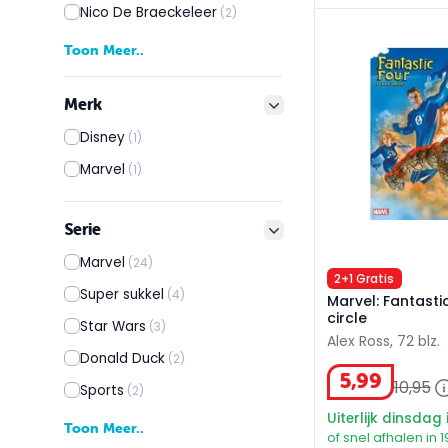
Nico De Braeckeleer
(2)
Marvel: Fantastic 
Toon Meer..
Merk
filter button
Disney
(1)
Marvel
(1)
Serie
filter button
Marvel
(24)
2+1 Gratis
Super sukkel
(4)
Marvel: Fantastic
circle
Star Wars
(3)
Alex Ross, 72 blz.
Donald Duck
(2)
5
,
99
10
,
95
Sports
(2)
Uiterlijk dinsdag 
Toon Meer..
of snel afhalen in 1