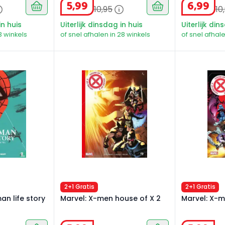
5
,
99
6
,
99
10
,
95
10
,
in huis
Uiterlijk dinsdag in huis
Uiterlijk din
3 winkels
of snel afhalen in 28 winkels
of snel afhale
n life story deel 1
Marvel: X-men house of X 2
Marvel: X-me
2+1 Gratis
2+1 Gratis
an life story
Marvel: X-men house of X 2
Marvel: X-m