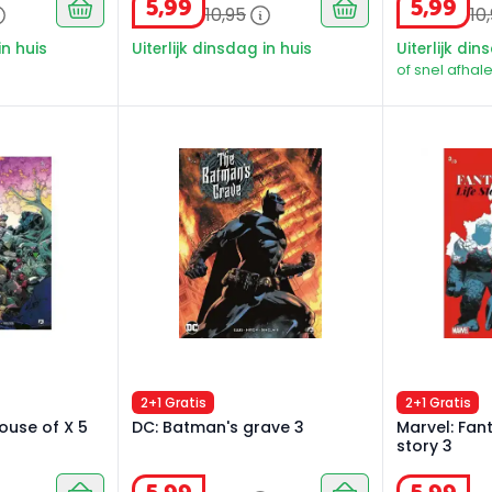
5
,
99
5
,
99
10
,
95
10
,
in huis
Uiterlijk dinsdag in huis
Uiterlijk din
of snel afhale
use of X 5
DC: Batman's grave 3
Marvel: Fanta
2+1 Gratis
2+1 Gratis
ouse of X 5
DC: Batman's grave 3
Marvel: Fant
story 3