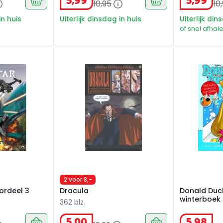
5
,
99
5
,
99
10
,
95
10
,
in huis
Uiterlijk dinsdag in huis
Uiterlijk din
of snel afhale
ordeel 3
Dracula
Donald Duck
2 voor 8,-
oordeel 3
Dracula
Donald Duc
winterboek
362 blz.
5
,
00
5
,
98