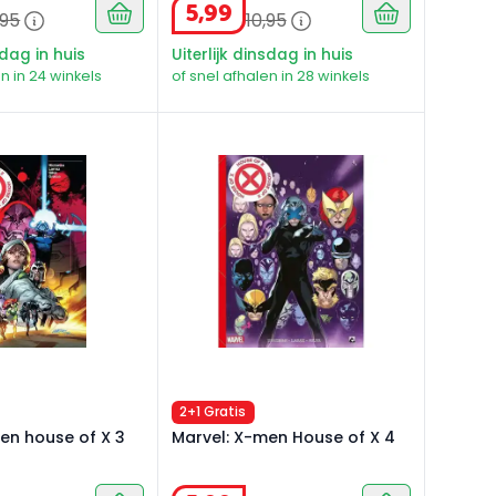
5
,
99
95
10
,
95
sdag in huis
Uiterlijk dinsdag in huis
n in 24 winkels
of snel afhalen in 28 winkels
n house of X 3
Marvel: X-men House of X 4
2+1 Gratis
en house of X 3
Marvel: X-men House of X 4