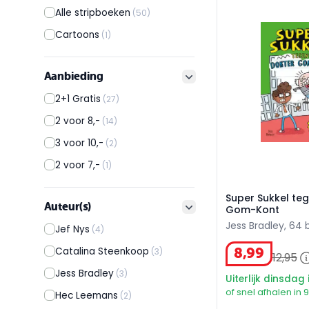
Super Sukkel te
Alle stripboeken
(50)
Cartoons
(1)
Aanbieding
filter button
2+1 Gratis
(27)
2 voor 8,-
(14)
3 voor 10,-
(2)
2 voor 7,-
(1)
Super Sukkel te
Auteur(s)
Gom-Kont
filter button
Jess Bradley, 64 b
Jef Nys
(4)
8
,
99
Catalina Steenkoop
(3)
12
,
95
Jess Bradley
(3)
Uiterlijk dinsdag 
of snel afhalen in 
Hec Leemans
(2)