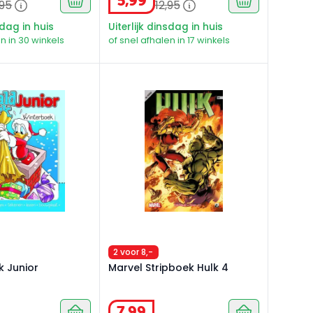
5
,
99
95
12
,
95
sdag in huis
Uiterlijk dinsdag in huis
n in 30 winkels
of snel afhalen in 17 winkels
 Junior winterboek
Marvel Stripboek Hulk 4
2 voor 8,-
k Junior
Marvel Stripboek Hulk 4
7
,
99