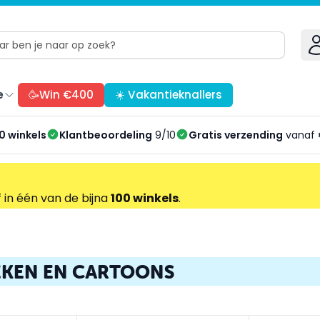
e
🥳Win €400
☀️ Vakantieknallers
0 winkels
Klantbeoordeling
9/10
Gratis verzending
vanaf 
f in één van de bijna
100 winkels
.
EKEN EN CARTOONS