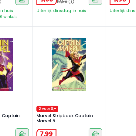
12
,
99
in huis
Uiterlijk dinsdag in huis
Uiterlijk din
26 winkels
 Captain Marvel 4
Marvel Stripboek Captain Marvel 5
2 voor 8,-
k Captain
Marvel Stripboek Captain
Marvel 5
7
,
99