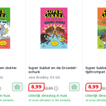
gen dokter Gom-Kont
Super Sukkel en de Droedel-schurk
Super Sukkel
gen dokter
Super Sukkel en de Droedel-
Super Sukke
schurk
tijdtrompet
lz.
Jess Bradley, 64 blz.
8
,
99
8
,
99
12
,
95
12
,
in huis
Uiterlijk dinsdag in huis
Uiterlijk din
94 winkels
of snel afhalen in 94 winkels
of snel afhale