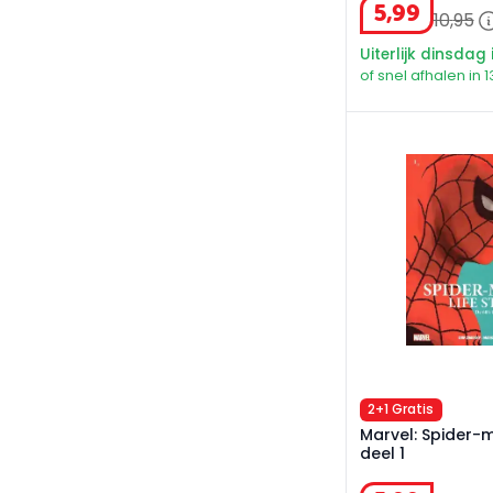
5
,
99
10
,
95
Uiterlijk dinsdag 
of snel afhalen in 1
Marvel: Spider-ma
2+1 Gratis
Marvel: Spider-m
deel 1