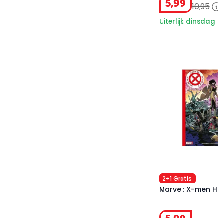
5
,
99
10
,
95
Uiterlijk dinsdag 
Marvel: X-men Ho
2+1 Gratis
Marvel: X-men H