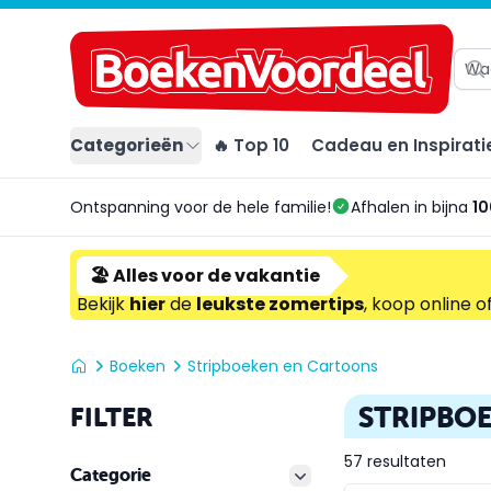
Categorieën
🔥 Top 10
Cadeau en Inspirati
Ontspanning voor de hele familie!
Afhalen in bijna
10
🏖️ Alles voor de vakantie
Bekijk
hier
de
leukste zomertips
, koop online o
Boeken
Stripboeken en Cartoons
STRIPBO
FILTER
57 resultaten
Categorie
filter button