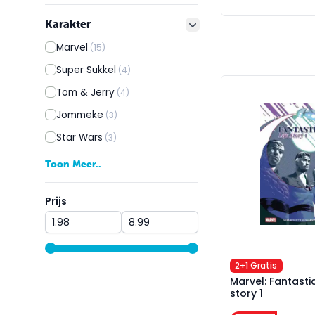
Karakter
filter button
Marvel
(15)
Super Sukkel
(4)
Marvel: Fantastic 
Tom & Jerry
(4)
Jommeke
(3)
Star Wars
(3)
Toon Meer..
Prijs
Prijs
range slider button
range slider button
2+1 Gratis
Marvel: Fantastic
story 1