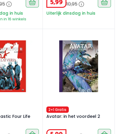
5
,
99
95
10
,
95
sdag in huis
Uiterlijk dinsdag in huis
n in 16 winkels
stic Four Life story 3
Avatar: in het voordeel 2
2+1 Gratis
astic Four Life
Avatar: in het voordeel 2