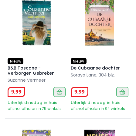
Nieuw
Nieuw
B&B Toscane -
De Cubaanse dochter
Verborgen Gebreken
Soraya Lane, 304 blz.
Suzanne Vermeer
9
,
99
9
,
99
Uiterlijk dinsdag in huis
Uiterlijk dinsdag in huis
of snel afhalen in 75 winkels
of snel afhalen in 94 winkels
De Italiaanse dochter
Never Never