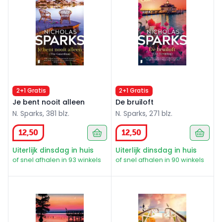
2+1 Gratis
2+1 Gratis
Je bent nooit alleen
De bruiloft
N. Sparks, 381 blz.
N. Sparks, 271 blz.
12
,
50
12
,
50
Uiterlijk dinsdag in huis
Uiterlijk dinsdag in huis
of snel afhalen in 93 winkels
of snel afhalen in 90 winkels
De thuiskomst
Op het eerste gezicht