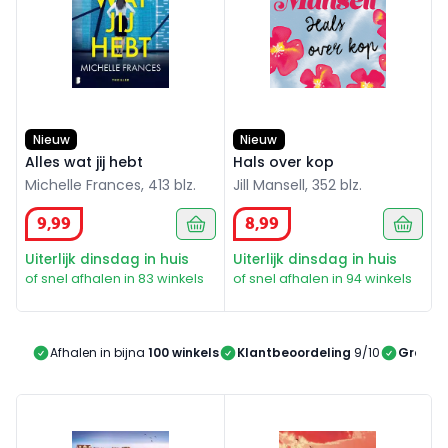
Nieuw
Nieuw
Alles wat jij hebt
Hals over kop
Michelle Frances, 413 blz.
Jill Mansell, 352 blz.
9
,
99
8
,
99
Uiterlijk dinsdag in huis
Uiterlijk dinsdag in huis
of snel afhalen in 83 winkels
of snel afhalen in 94 winkels
Afhalen in bijna
100 winkels
Klantbeoordeling
9/10
Gratis 
Je bent nooit alleen
De bruiloft