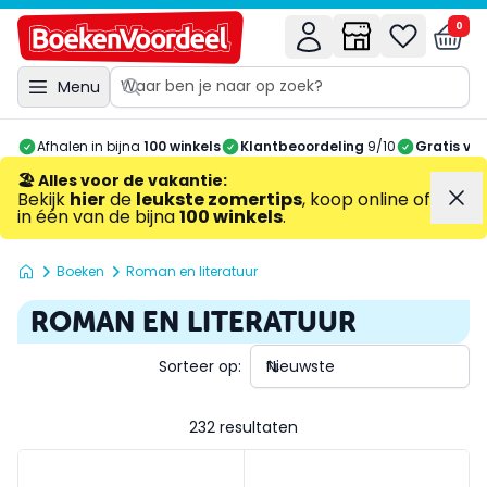
0
Menu
Afhalen in bijna
100 winkels
Klantbeoordeling
9/10
Gratis ve
🏖️ Alles voor de vakantie
:
Bekijk
hier
de
leukste zomertips
, koop online of
in één van de bijna
100 winkels
.
Boeken
Roman en literatuur
ROMAN EN LITERATUUR
Sorteer op:
232 resultaten
B&B Toscane - Verborgen Gebreken
De Cubaanse dochter