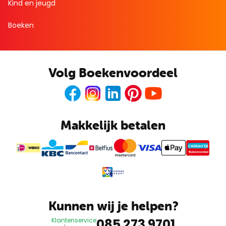
Kind en jeugd
Boeken
Volg Boekenvoordeel
Facebook
Instagram
LinkedIn
Pinterest
Youtube
Makkelijk betalen
CADEAUTJE
Boekenvoordeel
Kunnen wij je helpen?
085 273 9701
Klantenservice