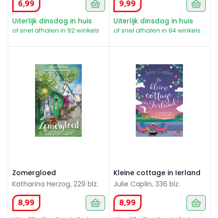
6
,
99
9
,
99
Uiterlijk dinsdag in huis
Uiterlijk dinsdag in huis
of snel afhalen in 92 winkels
of snel afhalen in 94 winkels
Zomergloed
Kleine cottage in Ierland
Zomergloed
Kleine cottage in Ierland
Katharina Herzog, 229 blz.
Julie Caplin, 336 blz.
8
,
99
8
,
99