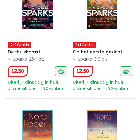
2+1 Gratis
2+1 Gratis
De thuiskomst
Op het eerste gezicht
N. Sparks, 254 blz.
N. Sparks, 319 blz.
12
,
50
12
,
50
Uiterlijk dinsdag in huis
Uiterlijk dinsdag in huis
of snel afhalen in 92 winkels
of snel afhalen in 90 winkels
De ziel van de zee
Het lied van de getijden