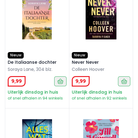
Nieuw
Nieuw
De Italiaanse dochter
Never Never
Soraya Lane, 304 blz.
Colleen Hoover
9
,
99
9
,
99
Uiterlijk dinsdag in huis
Uiterlijk dinsdag in huis
of snel afhalen in 94 winkels
of snel afhalen in 92 winkels
Alles wat jij hebt
Hals over kop