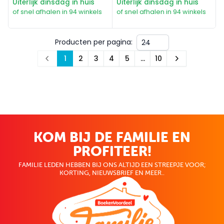
Uiterlijk dinsdag in huis
Uiterlijk dinsdag in huis
of snel afhalen in 94 winkels
of snel afhalen in 94 winkels
Producten per pagina:
1
2
3
4
5
…
10
Prev
Next
KOM BIJ DE FAMILIE EN
PROFITEER!
FAMILIE LEDEN HEBBEN BIJ ONS ALTIJD EEN STREEPJE VOOR;
KORTING, NIEUWSBRIEF EN MEER..