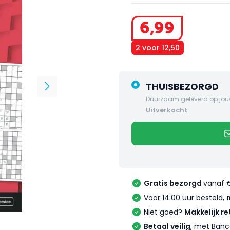
6
,
99
2 voor 12,50
THUISBEZORGD
Duurzaam geleverd op jou
uitverkocht
Gratis bezorgd
vanaf 
Voor 14:00 uur besteld,
Niet goed?
Makkelijk re
Betaal veilig
, met Banc