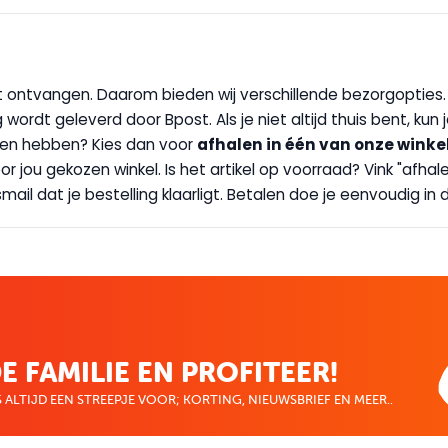
wilt ontvangen. Daarom bieden wij verschillende bezorgopties
g wordt geleverd door Bpost. Als je niet altijd thuis bent, kun
handen hebben? Kies dan voor
afhalen in één van onze winke
 door jou gekozen winkel. Is het artikel op voorraad? Vink "af
ail dat je bestelling klaarligt. Betalen doe je eenvoudig in d
E FAMILIE EN PROFITEER!
 ALTIJD EEN STREEPJE VOOR; KORTING, NIEUWSBRIEF EN MEER..