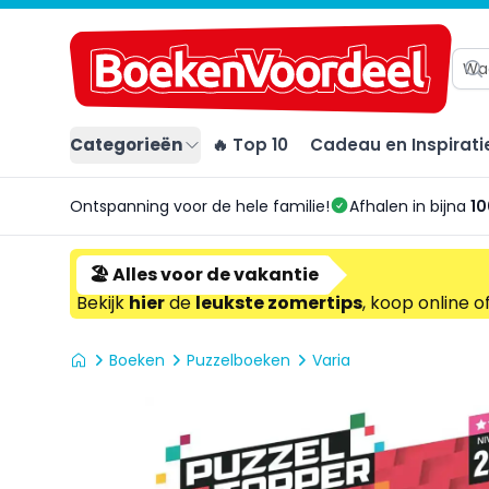
Categorieën
🔥 Top 10
Cadeau en Inspirati
Ontspanning voor de hele familie!
Afhalen in bijna
10
🏖️ Alles voor de vakantie
Bekijk
hier
de
leukste zomertips
, koop online o
Boeken
Puzzelboeken
Varia