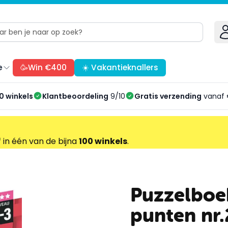
e
🥳Win €400
☀️ Vakantieknallers
0 winkels
Klantbeoordeling
9/10
Gratis verzending
vanaf 
f in één van de bijna
100 winkels
.
Puzzelboek
punten nr.