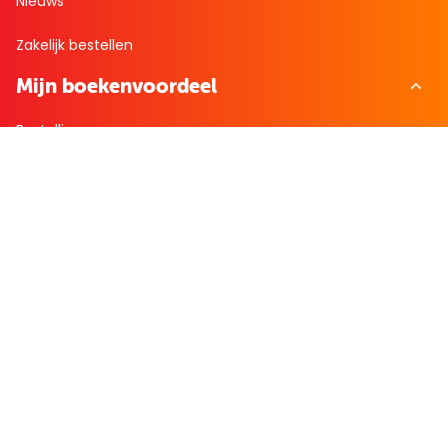
Nieuws
Zakelijk bestellen
Mijn boekenvoordeel
Bestellingen
Verlanglijst
Mijn aanbiedingen
Winkelaankopen
Cadeau en Inspiratie
Creatieve hobby
Spel en puzzel
Kind en jeugd