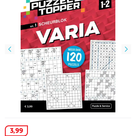
3
,
99