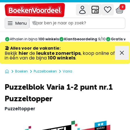
0
Menu
Afhalen in bijna
100 winkels
Klantbeoordeling
9/10
Gratis ve
🏖️ Alles voor de vakantie
:
Bekijk
hier
de
leukste zomertips
, koop online of
in één van de bijna
100 winkels
.
Boeken
Puzzelboeken
Varia
Puzzelblok Varia 1-2 punt nr.1
Puzzeltopper
Puzzeltopper