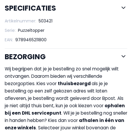
SPECIFICATIES
Artikelnummer:
503421
Serie:
Puzzeltopper
EAN:
9789465211800
BEZORGING
Wij begrijpen dat je je bestelling zo snel mogelijk wilt
ontvangen. Daarom bieden wij verschillende
bezorgopties. Kies voor
thuisbezorgd
als je je
bestelling op een zelf gekozen adres wilt laten
afleveren, je bestelling wordt geleverd door Bpost. Als
je niet altijd thuis bent, kun je ook kiezen voor
op
halen
bij een DHL servicepunt
. Wil je je bestelling nog sneller
in handen hebben? Kies dan voor
afhalen in één van
onze winkels
. Selecteer jouw winkel bovenaan de