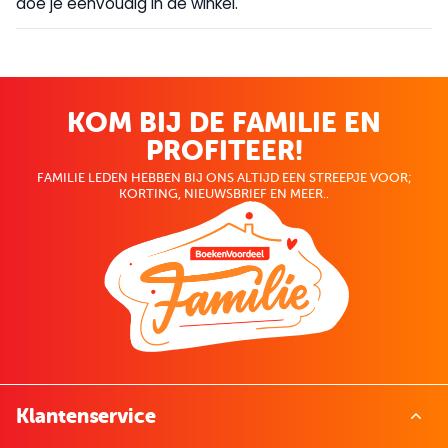
doe je eenvoudig in de winkel.
KOM BIJ DE FAMILIE EN
PROFITEER!
FAMILIE LEDEN HEBBEN BIJ ONS ALTIJD EEN STREEPJE VOOR;
KORTING, NIEUWSBRIEF EN MEER..
Klantenservice