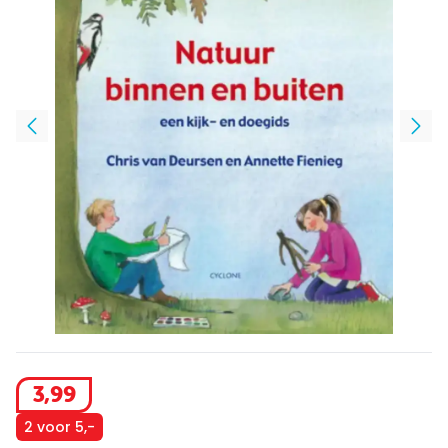
3
,
99
2 voor 5,-