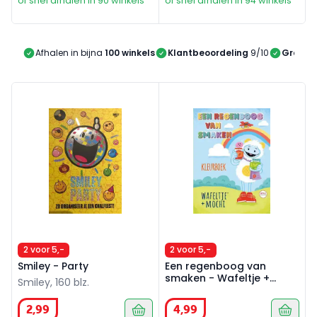
of snel afhalen in 90 winkels
of snel afhalen in 94 winkels
Afhalen in bijna
100 winkels
Klantbeoordeling
9/10
Gratis 
Smiley - Party
Een regenboog van smaken -
2 voor 5,-
2 voor 5,-
Smiley - Party
Een regenboog van
smaken - Wafeltje +
Smiley, 160 blz.
mochi
2
,
99
4
,
99