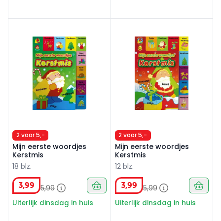
Mijn eerste woordjes Kerstmis
Mijn eerste woordjes Kerstm
2 voor 5,-
2 voor 5,-
Mijn eerste woordjes
Mijn eerste woordjes
Kerstmis
Kerstmis
18 blz.
12 blz.
3
,
99
3
,
99
5
,
99
5
,
99
Uiterlijk dinsdag in huis
Uiterlijk dinsdag in huis