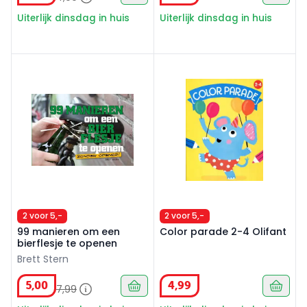
Uiterlijk dinsdag in huis
Uiterlijk dinsdag in huis
99 manieren om een bierflesje te openen
Color parade 2-4 Olifant
2 voor 5,-
2 voor 5,-
99 manieren om een
Color parade 2-4 Olifant
bierflesje te openen
Brett Stern
5
,
00
4
,
99
7
,
99