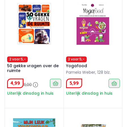
2 voor 5,-
2 voor 5,-
50 gekke vragen over de
Yogafood
ruimte
Pamela Weber, 128 blz.
4
,
99
5
,
99
11
,
00
Uiterlijk dinsdag in huis
Uiterlijk dinsdag in huis
Mijn leuk toverkrasblok Dino's
Dinorassic Adventure activi