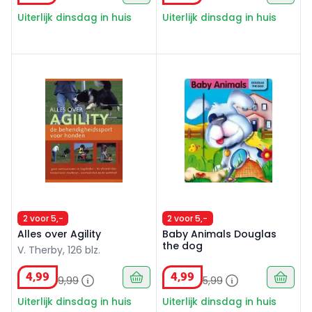
Uiterlijk dinsdag in huis
Uiterlijk dinsdag in huis
Alles over Agility
Baby Animals Douglas the d
2 voor 5,-
2 voor 5,-
Alles over Agility
Baby Animals Douglas
the dog
V. Therby, 126 blz.
4
,
99
4
,
99
9
,
99
5
,
99
Uiterlijk dinsdag in huis
Uiterlijk dinsdag in huis