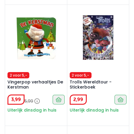
Vingerpop verhaaltjes De Kerstman
Trolls Wereldtour - Sticker
2 voor 5,-
2 voor 5,-
Vingerpop verhaaltjes De
Trolls Wereldtour -
Kerstman
Stickerboek
3
,
99
2
,
99
5
,
99
Uiterlijk dinsdag in huis
Uiterlijk dinsdag in huis
50 gekke vragen over de ruimte
Yogafood