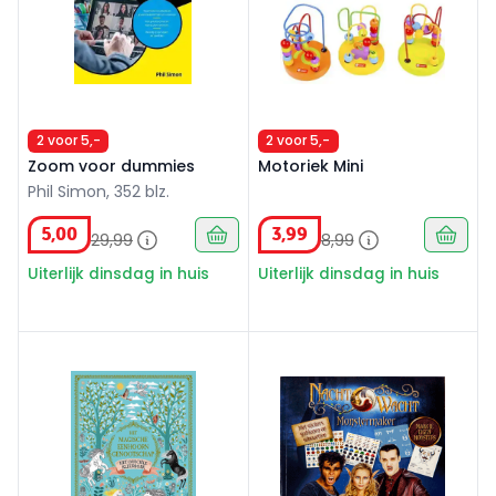
2 voor 5,-
2 voor 5,-
Zoom voor dummies
Motoriek Mini
Phil Simon, 352 blz.
5
,
00
3
,
99
29
,
99
8
,
99
Uiterlijk dinsdag in huis
Uiterlijk dinsdag in huis
Het Magische Eenhoorn Genootschap Kleurboek
Nachtwacht - monstermak