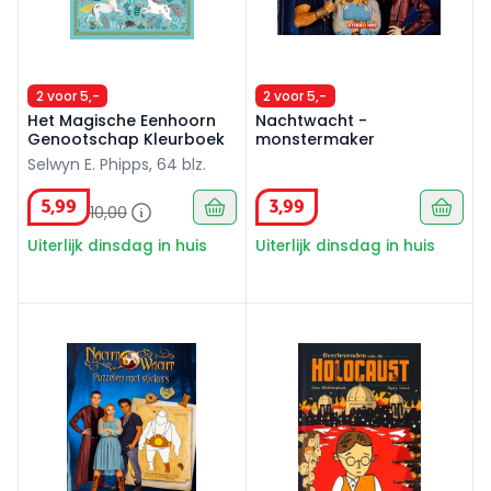
2 voor 5,-
2 voor 5,-
Het Magische Eenhoorn
Nachtwacht -
Genootschap Kleurboek
monstermaker
Selwyn E. Phipps, 64 blz.
5
,
99
3
,
99
10
,
00
Uiterlijk dinsdag in huis
Uiterlijk dinsdag in huis
Nachtwacht Doeboek - puzzelen en stickers
Overlevenden van de Holoc