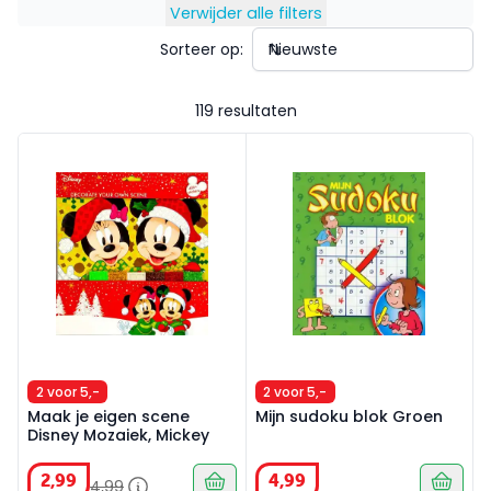
Verwijder alle filters
Sorteer op:
119 resultaten
Maak je eigen scene Disney Mozaiek, Mickey
Mijn sudoku blok Groen
2 voor 5,-
2 voor 5,-
Maak je eigen scene
Mijn sudoku blok Groen
Disney Mozaiek, Mickey
2
,
99
4
,
99
4
,
99