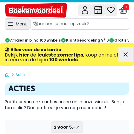
0
Menu
Afhalen in bijna
100 winkels
Klantbeoordeling
9/10
Gratis ve
🏖️ Alles voor de vakantie
:
Bekijk
hier
de
leukste zomertips
, koop online of
in één van de bijna
100 winkels
.
Acties
ACTIES
Profiteer van onze acties online en in onze winkels. Ben je
familielid
? Dan profiteer je van nog meer acties!
2 voor 5,-