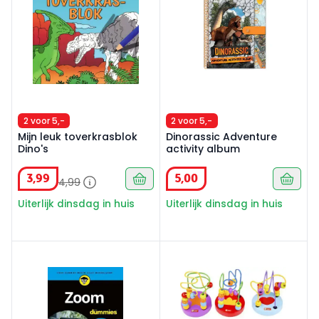
2 voor 5,-
2 voor 5,-
Mijn leuk toverkrasblok
Dinorassic Adventure
Dino's
activity album
3
,
99
5
,
00
4
,
99
Uiterlijk dinsdag in huis
Uiterlijk dinsdag in huis
Zoom voor dummies
Motoriek Mini