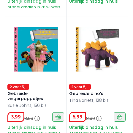
Uiterlijk dinsdag in huis
Uiterlijk dinsdag in huis
of snel afhalen in 76 winkels
Gebreide vingerpoppetjes
Gebreide dino's
2 voor 5,-
2 voor 5,-
Gebreide
Gebreide dino's
vingerpoppetjes
Tina Barrett, 128 blz.
Susie Johns, 156 blz.
3
,
99
5
,
99
8
,
99
8
,
99
Uiterlijk dinsdag in huis
Uiterlijk dinsdag in huis