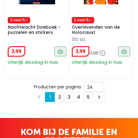
2 voor 5,-
2 voor 5,-
Nachtwacht Doeboek -
Overlevenden van de
puzzelen en stickers
Holocaust
100 blz.
3
,
99
3
,
99
7
,
99
Uiterlijk dinsdag in huis
Uiterlijk dinsdag in huis
Producten per pagina:
1
2
3
4
5
Prev
Next
KOM BIJ DE FAMILIE EN