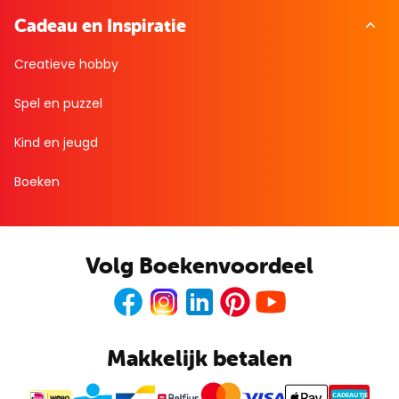
Cadeau en Inspiratie
Creatieve hobby
Spel en puzzel
Kind en jeugd
Boeken
Volg Boekenvoordeel
Facebook
Instagram
LinkedIn
Pinterest
Youtube
Makkelijk betalen
CADEAUTJE