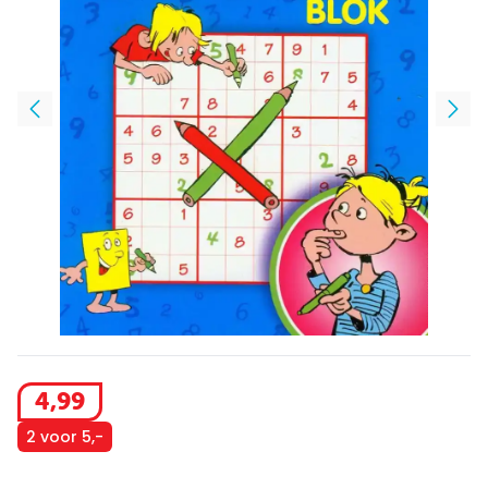
4
,
99
2 voor 5,-