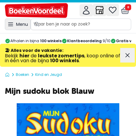
0
Menu
Afhalen in bijna
100 winkels
Klantbeoordeling
9/10
Gratis ve
🏖️ Alles voor de vakantie
:
Bekijk
hier
de
leukste zomertips
, koop online of
in één van de bijna
100 winkels
.
Boeken
Kind en Jeugd
Mijn sudoku blok Blauw