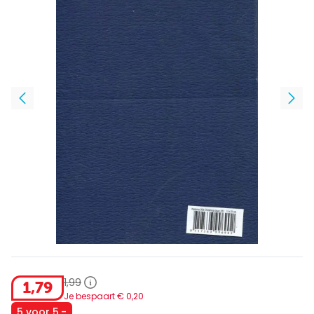
1
,
99
1
,
79
Je bespaart €
0
,
20
5 voor 5,-