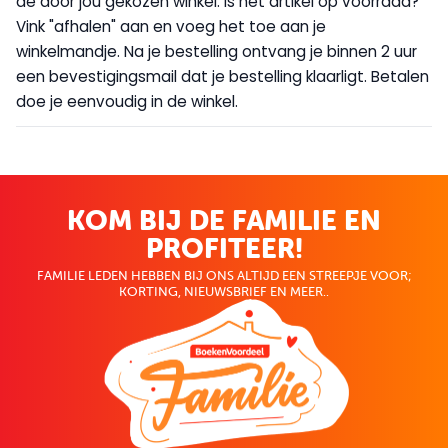
de door jou gekozen winkel. Is het artikel op voorraad?
Vink "afhalen" aan en voeg het toe aan je
winkelmandje. Na je bestelling ontvang je binnen 2 uur
een bevestigingsmail dat je bestelling klaarligt. Betalen
doe je eenvoudig in de winkel.
KOM BIJ DE FAMILIE EN
PROFITEER!
FAMILIE LEDEN HEBBEN BIJ ONS ALTIJD EEN STREEPJE VOOR;
KORTING, NIEUWSBRIEF EN MEER..