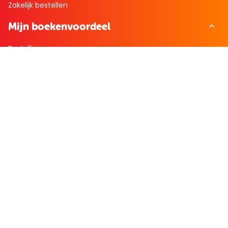
Zakelijk bestellen
Mijn boekenvoordeel
Bestellingen
Verlanglijst
Mijn aanbiedingen
Winkelaankopen
Cadeau en Inspiratie
Creatieve hobby
Spel en puzzel
Kind en jeugd
Boeken