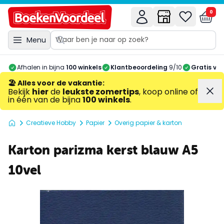
0
Menu
Afhalen in bijna
100 winkels
Klantbeoordeling
9/10
Gratis ve
🏖️ Alles voor de vakantie
:
Bekijk
hier
de
leukste zomertips
, koop online of
in één van de bijna
100 winkels
.
Creatieve Hobby
Papier
Overig papier & karton
Karton parizma kerst blauw A5
10vel