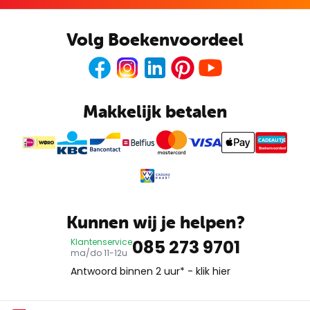
Volg Boekenvoordeel
Facebook
Instagram
LinkedIn
Pinterest
Youtube
Makkelijk betalen
CADEAUTJE
Boekenvoordeel
Kunnen wij je helpen?
085 273 9701
Klantenservice
ma/do 11-12u
Antwoord binnen 2 uur* -
klik hier