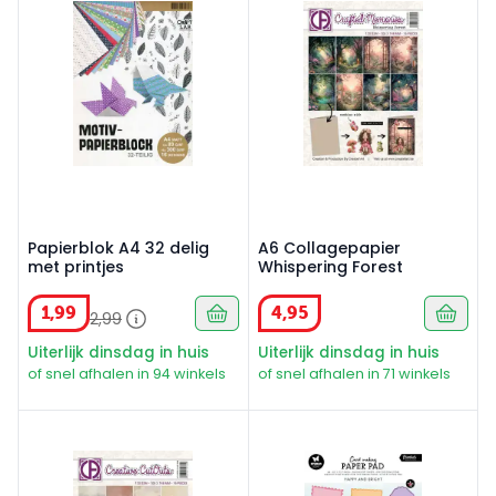
Papierblok A4 32 delig
A6 Collagepapier
met printjes
Whispering Forest
1
,
99
4
,
95
2
,
99
Uiterlijk dinsdag in huis
Uiterlijk dinsdag in huis
of snel afhalen in 94 winkels
of snel afhalen in 71 winkels
A6 Collagepapier In Loving Memory
Studio Light Essentials Car