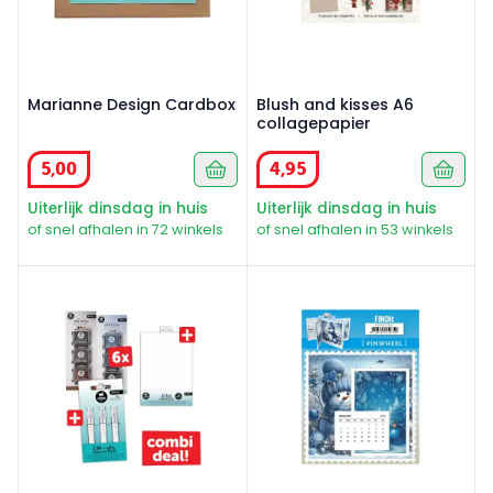
Marianne Design Cardbox
Blush and kisses A6
collagepapier
5
,
00
4
,
95
Uiterlijk dinsdag in huis
Uiterlijk dinsdag in huis
of snel afhalen in 72 winkels
of snel afhalen in 53 winkels
Studio Light Actie Pakket Water Reactive Inkt 8 delig
Pinwheel winter snowmen