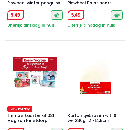
Pinwheel winter penguins
Pinwheel Polar bears
5
,
49
5
,
49
Uiterlijk dinsdag in huis
Uiterlijk dinsdag in huis
Emma's kaartenkit 021 Magisch Kerstdorp
Karton gebroken wit 10 vel 
50% korting
Emma's kaartenkit 021
Karton gebroken wit 10
Magisch Kerstdorp
vel 230gr 21x14,8cm