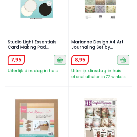
Studio Light Essentials
Marianne Design A4 Art
Card Making Pad
Journaling Set by
Naturals 152x152 cm
Fairybells
7
,
95
8
,
95
Uiterlijk dinsdag in huis
Uiterlijk dinsdag in huis
of snel afhalen in 72 winkels
Marianne Design Cardbox
Blush and kisses A6 collagep