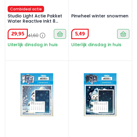
Combideal actie
Studio Light Actie Pakket
Pinwheel winter snowmen
Water Reactive Inkt 8
delig
29
,
95
5
,
49
41
,
60
Uiterlijk dinsdag in huis
Uiterlijk dinsdag in huis
Pinwheel winter penguins
Pinwheel Polar bears