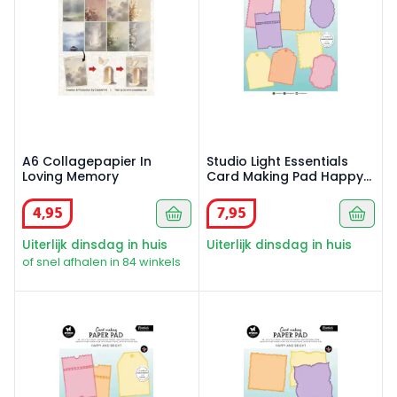
A6 Collagepapier In
Studio Light Essentials
Loving Memory
Card Making Pad Happy
and Bright 105x148 cm
4
,
95
7
,
95
Uiterlijk dinsdag in huis
Uiterlijk dinsdag in huis
of snel afhalen in 84 winkels
Studio Light Essentials Card Making Pad Happy and Bri
Studio Light Essentials Car