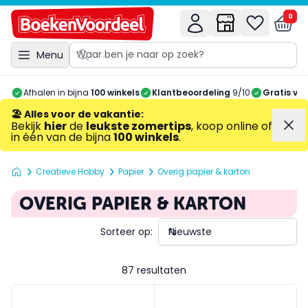
0
Menu
Afhalen in bijna
100 winkels
Klantbeoordeling
9/10
Gratis ve
🏖️ Alles voor de vakantie
:
Bekijk
hier
de
leukste zomertips
, koop online of
in één van de bijna
100 winkels
.
Creatieve Hobby
Papier
Overig papier & karton
OVERIG PAPIER & KARTON
Sorteer op:
87 resultaten
Papierblok A4 32 delig met printjes
A6 Collagepapier Whisperin