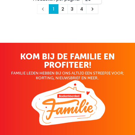
1
2
3
4
Prev
Next
KOM BIJ DE FAMILIE EN
PROFITEER!
FAMILIE LEDEN HEBBEN BIJ ONS ALTIJD EEN STREEPJE VOOR;
KORTING, NIEUWSBRIEF EN MEER..