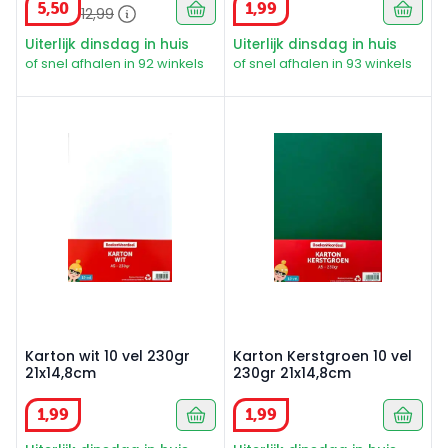
5
,
50
1
,
99
12
,
99
Uiterlijk dinsdag in huis
Uiterlijk dinsdag in huis
of snel afhalen in 92 winkels
of snel afhalen in 93 winkels
Karton wit 10 vel 230gr 21x14,8cm
Karton Kerstgroen 10 vel 23
Karton wit 10 vel 230gr
Karton Kerstgroen 10 vel
21x14,8cm
230gr 21x14,8cm
1
,
99
1
,
99