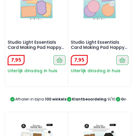
Studio Light Essentials
Studio Light Essentials
Card Making Pad Happy
Card Making Pad Happy
and Bright 127x178 cm
and Bright 152x152 cm
7
,
95
7
,
95
Uiterlijk dinsdag in huis
Uiterlijk dinsdag in huis
Afhalen in bijna
100 winkels
Klantbeoordeling
9/10
Gratis 
Studio Light Essentials Card Making Pad Naturals 105x1
Studio Light Essentials Card