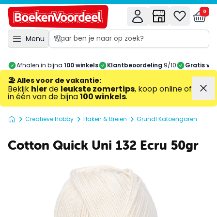
0
Menu
Afhalen in bijna
100 winkels
Klantbeoordeling
9/10
Gratis ve
🏖️ Alles voor de vakantie
:
Bekijk
hier
de
leukste zomertips
, koop online of
in één van de bijna
100 winkels
.
Creatieve Hobby
Haken & Breien
Grundl Katoengaren
Cotton Quick Uni 132 Ecru 50gr