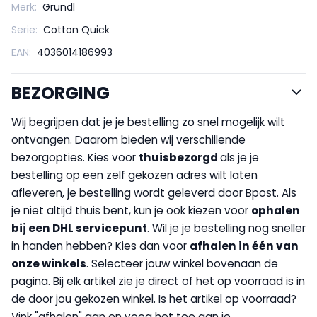
Merk:
Grundl
Serie:
Cotton Quick
EAN:
4036014186993
BEZORGING
Wij begrijpen dat je je bestelling zo snel mogelijk wilt
ontvangen. Daarom bieden wij verschillende
bezorgopties. Kies voor
thuisbezorgd
als je je
bestelling op een zelf gekozen adres wilt laten
afleveren, je bestelling wordt geleverd door Bpost. Als
je niet altijd thuis bent, kun je ook kiezen voor
op
halen
bij een DHL servicepunt
. Wil je je bestelling nog sneller
in handen hebben? Kies dan voor
afhalen in één van
onze winkels
. Selecteer jouw winkel bovenaan de
pagina. Bij elk artikel zie je direct of het op voorraad is in
de door jou gekozen winkel. Is het artikel op voorraad?
Vink "afhalen" aan en voeg het toe aan je