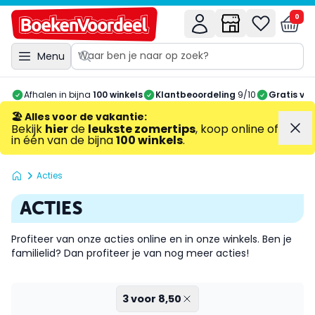
0
Menu
Afhalen in bijna
100 winkels
Klantbeoordeling
9/10
Gratis ve
🏖️ Alles voor de vakantie
:
Bekijk
hier
de
leukste zomertips
, koop online of
in één van de bijna
100 winkels
.
Acties
ACTIES
Profiteer van onze acties online en in onze winkels. Ben je
familielid
? Dan profiteer je van nog meer acties!
3 voor 8,50