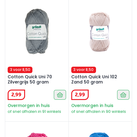
Cotton Quick Uni 70 Zilvergrijs 50 gram
Cotton Quick Uni 102 Zand 5
3 voor 8,50
3 voor 8,50
Cotton Quick Uni 70
Cotton Quick Uni 102
Zilvergrijs 50 gram
Zand 50 gram
2
,
99
2
,
99
Overmorgen in huis
Overmorgen in huis
of snel afhalen in 91 winkels
of snel afhalen in 90 winkels
Cotton Quick Uni 107 Framboos 50gr
Cotton Quick Uni 126 Mediu