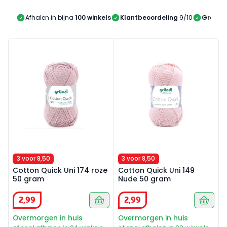
Afhalen in bijna
100 winkels
Klantbeoordeling
9/10
Gratis 
Cotton Quick Uni 174 roze 50 gram
Cotton Quick Uni 149 Nude 
3 voor 8,50
3 voor 8,50
Cotton Quick Uni 174 roze
Cotton Quick Uni 149
50 gram
Nude 50 gram
2
,
99
2
,
99
Overmorgen in huis
Overmorgen in huis