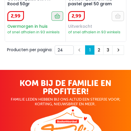
Rood 50gr
pastel geel 50 gram
2
,
99
2
,
99
Overmorgen in huis
Uitverkocht
of snel afhalen in 93 winkels
of snel afhalen in 93 winkels
Producten per pagina:
1
2
3
Prev
Next
KOM BIJ DE FAMILIE EN
PROFITEER!
FAMILIE LEDEN HEBBEN BIJ ONS ALTIJD EEN STREEPJE VOOR;
KORTING, NIEUWSBRIEF EN MEER..