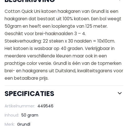
Cotton Quick Uni katoen haakgaren van Grundl is een
haakgaren dat bestaat uit 100% katoen. Een bol weegt
50gram en heeft een looplengte van 125 meter.
Geschikt voor brei-haaknaalden 3 – 4.
Steekverhouding: 22 steken x 30 naalden = 10x10cm.
Het katoen is wasbaar op 40 graden. Verkrijgbaar in
meerdere verschillende kleuren maar ook in een
prachtige color versie. Grundl is één van de topmerken
brei- en haakgarens uit Duitsland, kwaliteitsgarens voor
een betaalbare prijs.
SPECIFICATIES
Artikelnummer:
449546
Inhoud:
50 gram
Merk:
Grundl