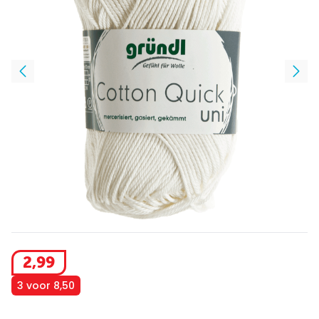
2
,
99
3 voor 8,50