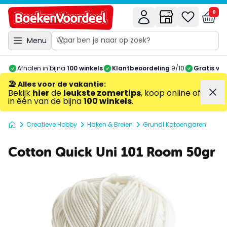
0
Menu
Afhalen in bijna
100 winkels
Klantbeoordeling
9/10
Gratis ve
🏖️ Alles voor de vakantie
:
Bekijk
hier
de
leukste zomertips
, koop online of
in één van de bijna
100 winkels
.
Creatieve Hobby
Haken & Breien
Grundl Katoengaren
Cotton Quick Uni 101 Room 50gr