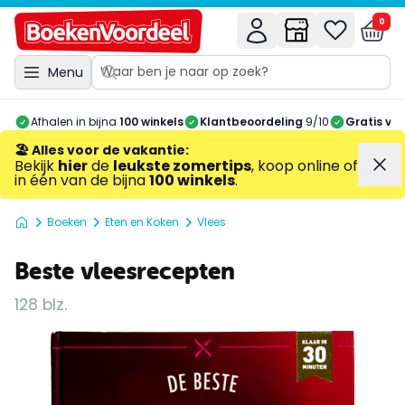
0
Menu
Afhalen in bijna
100 winkels
Klantbeoordeling
9/10
Gratis ve
🏖️ Alles voor de vakantie
:
Bekijk
hier
de
leukste zomertips
, koop online of
in één van de bijna
100 winkels
.
Boeken
Eten en Koken
Vlees
Beste vleesrecepten
128 blz.