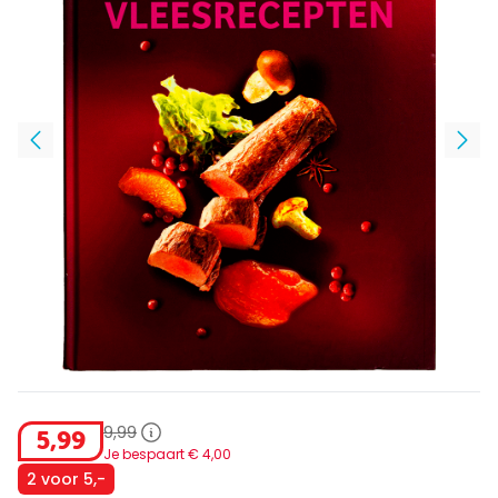
9
,
99
5
,
99
Je bespaart €
4
,
00
2 voor 5,-