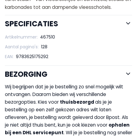
karbonades tot aan dampende vleesschotels.
SPECIFICATIES
Artikelnummer:
467510
Aantal pagina's:
128
EAN:
9783625175292
BEZORGING
Wij begrijpen dat je je bestelling zo snel mogelijk wilt
ontvangen. Daarom bieden wij verschillende
bezorgopties. Kies voor
thuisbezorgd
als je je
bestelling op een zelf gekozen adres wilt laten
afleveren, je bestelling wordt geleverd door Bpost. Als
je niet altijd thuis bent, kun je ook kiezen voor
op
halen
bij een DHL servicepunt
. Wil je je bestelling nog sneller