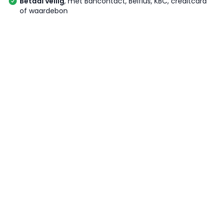
Betaal veilig
, met Bancontact, Belfius, KBC, creditcard
of waardebon