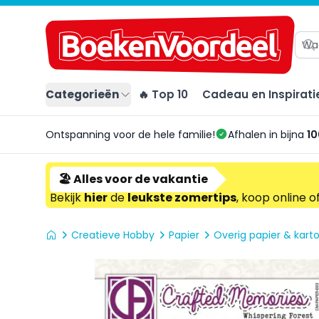
Categorieën
🔥 Top 10
Cadeau en Inspirati
Ontspanning voor de hele familie!
Afhalen in bijna
10
🏖️ Alles voor de vakantie
Bekijk
hier
de
leukste zomertips
, koop online o
Creatieve Hobby
Papier
Overig papier & kart