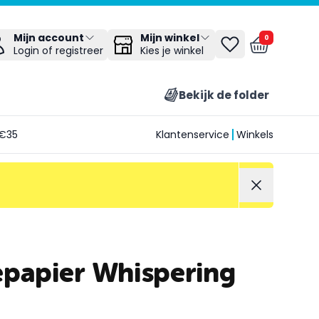
Mijn winkel
Mijn account
0
Kies je winkel
Login of registreer
Bekijk de folder
€35
Klantenservice
Winkels
epapier Whispering