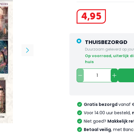
4
,
95
THUISBEZORGD
Duurzaam geleverd op jou
op voorraad, uiterlijk dinsdag in
huis
Gratis bezorgd
vanaf 
Voor 14:00 uur besteld,
Niet goed?
Makkelijk re
Betaal veilig
, met Banc