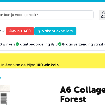
e
🥳Win €400
☀️ Vakantieknallers
0 winkels
Klantbeoordeling
9/10
Gratis verzending
vanaf 
f in één van de bijna
100 winkels
.
on
A6 Collag
Forest