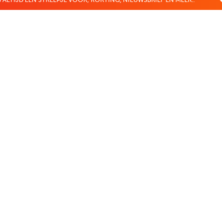
 ALTIJD EEN STREEPJE VOOR; KORTING, NIEUWSBRIEF EN MEER..
EKENVOORDEEL
MIJN BOEKENVOOR
Bestellingen
r
Verlanglijst
Mijn aanbiedingen
len
Winkelaankopen
Makkelijk betalen
CADEAUTJE
Boekenvoordeel