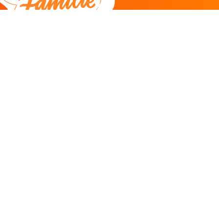
DEEL
CADEAU EN INSPIRATIE
Creatieve hobby
Spel en puzzel
Kind en jeugd
Boeken
Kunnen wij je helpen?
085 273 9701
Klantenservice
ma/do 11-12u
Antwoord binnen 2 uur* -
klik hier