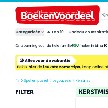
Categorieën
🔥 Top 10
Cadeau en Inspirati
Ontspanning voor de hele familie!
Afhalen in bijna
10
🏖️ Alles voor de vakantie
Bekijk
hier
de
leukste zomertips
, koop online o
Spel en puzzel
Legpuzzels
Kerstmis
KERSTMI
FILTER