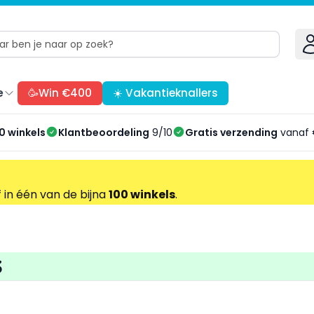
e
🥳Win €400
☀️ Vakantieknallers
0 winkels
Klantbeoordeling
9/10
Gratis verzending
vanaf 
f in één van de bijna
100 winkels
.
S