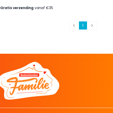
Gratis verzending
vanaf €35
1
Prev
Next