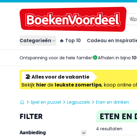
Categorieën
🔥 Top 10
Cadeau en Inspirati
Ontspanning voor de hele familie!
Afhalen in bijna
10
🏖️ Alles voor de vakantie
Bekijk
hier
de
leukste zomertips
, koop online o
Spel en puzzel
Legpuzzels
Eten en drinken
ETEN EN 
FILTER
4 resultaten
Aanbieding
filter button