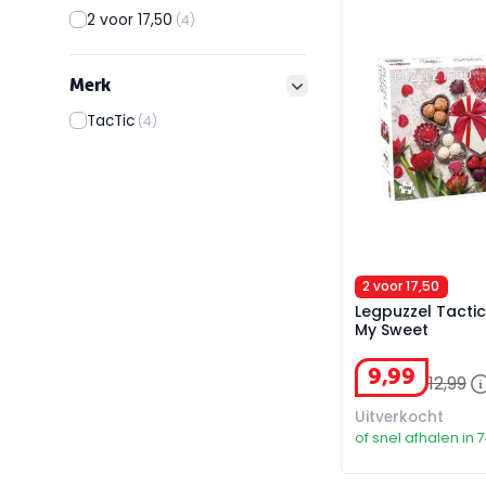
Legpuzzel Tactic
2 voor 17,50
(4)
Merk
filter button
TacTic
(4)
2 voor 17,50
Legpuzzel Tactic
My Sweet
9
,
99
12
,
99
Uitverkocht
of snel afhalen in 