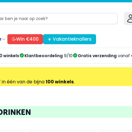
e
🥳Win €400
☀️ Vakantieknallers
0 winkels
Klantbeoordeling
9/10
Gratis verzending
vanaf 
f in één van de bijna
100 winkels
.
DRINKEN