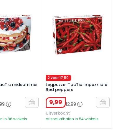
acTic midsommer cake
Legpuzzel TacTic Impuzzlible Red pep
2 voor 17,50
TacTic midsommer
Legpuzzel TacTic Impuzzlible
Red peppers
9
,
99
99
12
,
99
Uitverkocht
n in 86 winkels
of snel afhalen in 54 winkels