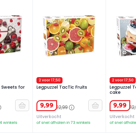
 Sweets for My Sweet
Legpuzzel TacTic Fruits
Legpuzzel T
2 voor 17,50
2 voor 17,50
 Sweets for
Legpuzzel TacTic Fruits
Legpuzzel 
cake
9
,
99
9
,
99
12
,
99
12
,
Uitverkocht
Uitverkocht
74 winkels
of snel afhalen in 73 winkels
of snel afhale