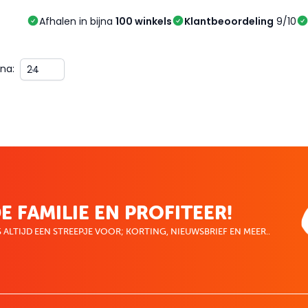
Afhalen in bijna
100 winkels
Klantbeoordeling
9/10
na:
E FAMILIE EN PROFITEER!
 ALTIJD EEN STREEPJE VOOR; KORTING, NIEUWSBRIEF EN MEER..