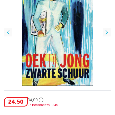
34
,
99
24
,
50
Je bespaart €
10
,
49