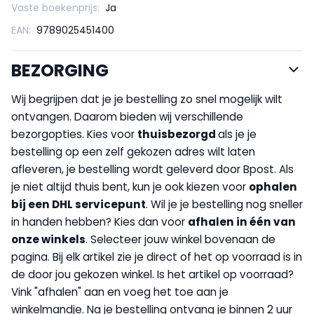
Vaste boekenprijs:
Ja
EAN:
9789025451400
BEZORGING
Wij begrijpen dat je je bestelling zo snel mogelijk wilt
ontvangen. Daarom bieden wij verschillende
bezorgopties. Kies voor
thuisbezorgd
als je je
bestelling op een zelf gekozen adres wilt laten
afleveren, je bestelling wordt geleverd door Bpost. Als
je niet altijd thuis bent, kun je ook kiezen voor
op
halen
bij een DHL servicepunt
. Wil je je bestelling nog sneller
in handen hebben? Kies dan voor
afhalen in één van
onze winkels
. Selecteer jouw winkel bovenaan de
pagina. Bij elk artikel zie je direct of het op voorraad is in
de door jou gekozen winkel. Is het artikel op voorraad?
Vink "afhalen" aan en voeg het toe aan je
winkelmandje. Na je bestelling ontvang je binnen 2 uur