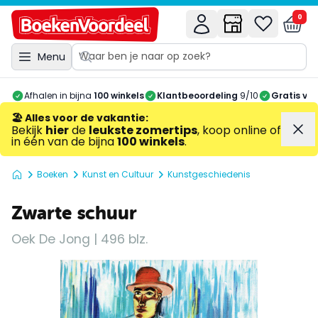
0
Menu
Afhalen in bijna
100 winkels
Klantbeoordeling
9/10
Gratis ve
🏖️ Alles voor de vakantie
:
Bekijk
hier
de
leukste zomertips
, koop online of
in één van de bijna
100 winkels
.
Boeken
Kunst en Cultuur
Kunstgeschiedenis
Zwarte schuur
Oek De Jong | 496 blz.