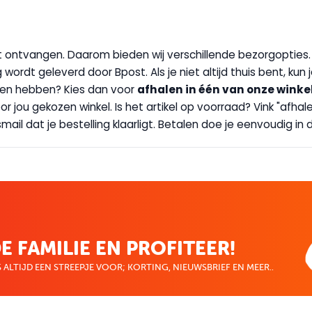
wilt ontvangen. Daarom bieden wij verschillende bezorgopties
g wordt geleverd door Bpost. Als je niet altijd thuis bent, kun
handen hebben? Kies dan voor
afhalen in één van onze winke
 door jou gekozen winkel. Is het artikel op voorraad? Vink "af
ail dat je bestelling klaarligt. Betalen doe je eenvoudig in d
E FAMILIE EN PROFITEER!
 ALTIJD EEN STREEPJE VOOR; KORTING, NIEUWSBRIEF EN MEER..