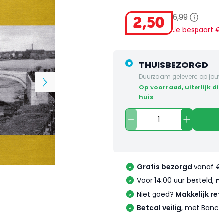
6
,
99
2
,
50
Je bespaart
THUISBEZORGD
Duurzaam geleverd op jou
op voorraad, uiterlijk dinsdag in
huis
Gratis bezorgd
vanaf 
Voor 14:00 uur besteld,
Niet goed?
Makkelijk re
Betaal veilig
, met Banc