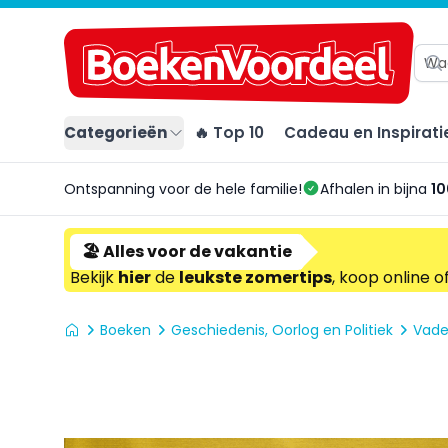
Categorieën
🔥 Top 10
Cadeau en Inspirati
Ontspanning voor de hele familie!
Afhalen in bijna
10
🏖️ Alles voor de vakantie
Bekijk
hier
de
leukste zomertips
, koop online o
Boeken
Geschiedenis, Oorlog en Politiek
Vade