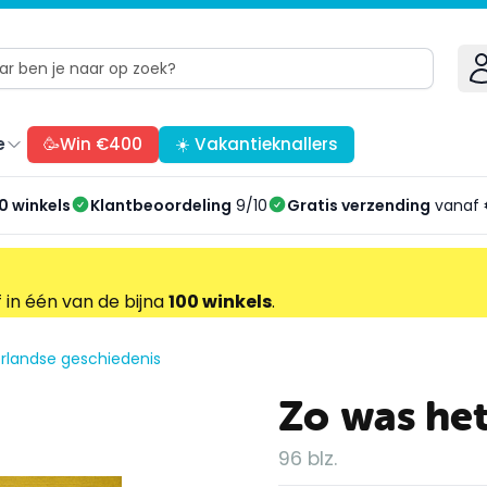
e
🥳Win €400
☀️ Vakantieknallers
0 winkels
Klantbeoordeling
9/10
Gratis verzending
vanaf 
f in één van de bijna
100 winkels
.
rlandse geschiedenis
Zo was het
96 blz.