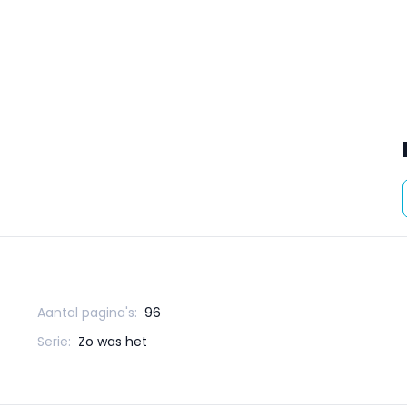
Aantal pagina's:
96
Serie:
Zo was het