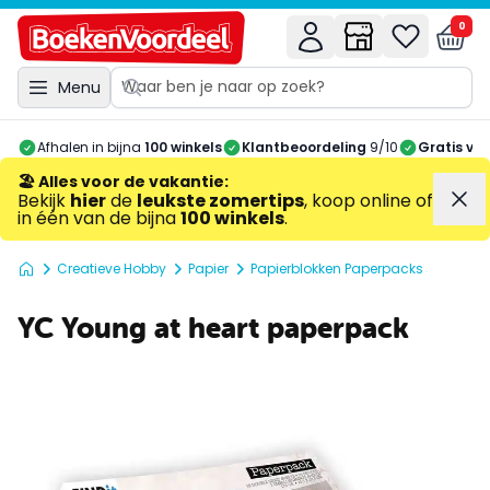
0
Menu
Afhalen in bijna
100 winkels
Klantbeoordeling
9/10
Gratis ve
🏖️ Alles voor de vakantie
:
Bekijk
hier
de
leukste zomertips
, koop online of
in één van de bijna
100 winkels
.
Creatieve Hobby
Papier
Papierblokken Paperpacks
YC Young at heart paperpack