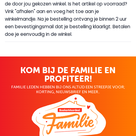
de door jou gekozen winkel. Is het artikel op voorraad?
Vink "afhalen" aan en voeg het toe aan je
winkelmandje. Na je bestelling ontvang je binnen 2 uur
een bevestigingsmail dat je bestelling klaarligt. Betalen
doe je eenvoudig in de winkel.
KOM BIJ DE FAMILIE EN
PROFITEER!
FAMILIE LEDEN HEBBEN BIJ ONS ALTIJD EEN STREEPJE VOOR;
KORTING, NIEUWSBRIEF EN MEER..