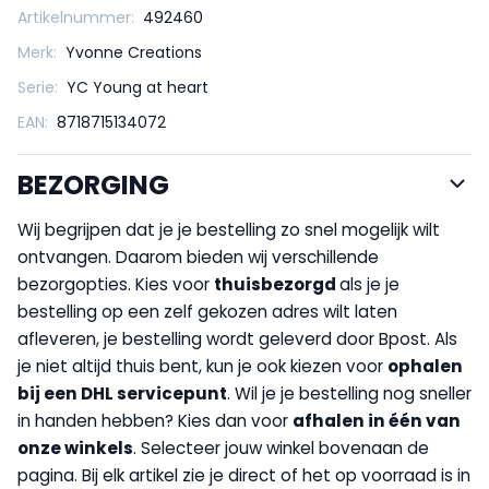
Artikelnummer:
492460
Merk:
Yvonne Creations
Serie:
YC Young at heart
EAN:
8718715134072
BEZORGING
Wij begrijpen dat je je bestelling zo snel mogelijk wilt
ontvangen. Daarom bieden wij verschillende
bezorgopties. Kies voor
thuisbezorgd
als je je
bestelling op een zelf gekozen adres wilt laten
afleveren, je bestelling wordt geleverd door Bpost. Als
je niet altijd thuis bent, kun je ook kiezen voor
op
halen
bij een DHL servicepunt
. Wil je je bestelling nog sneller
in handen hebben? Kies dan voor
afhalen in één van
onze winkels
. Selecteer jouw winkel bovenaan de
pagina. Bij elk artikel zie je direct of het op voorraad is in