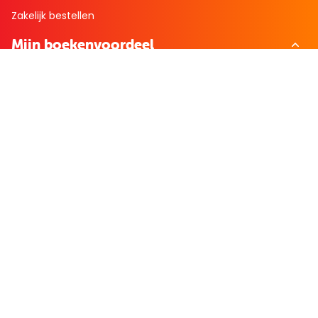
Zakelijk bestellen
Mijn boekenvoordeel
Bestellingen
Verlanglijst
Mijn aanbiedingen
Winkelaankopen
Cadeau en Inspiratie
Creatieve hobby
Spel en puzzel
Kind en jeugd