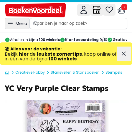
0
Menu
Afhalen in bijna
100 winkels
Klantbeoordeling
9/10
Gratis ve
🏖️ Alles voor de vakantie
:
Bekijk
hier
de
leukste zomertips
, koop online of
in één van de bijna
100 winkels
.
Creatieve Hobby
Stansvellen & Stansboeken
Stempels
YC Very Purple Clear Stamps