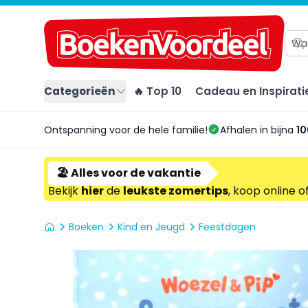
Categorieën
🔥 Top 10
Cadeau en Inspirati
Ontspanning voor de hele familie!
Afhalen in bijna
10
🏖️ Alles voor de vakantie
Bekijk
hier
de
leukste zomertips
, koop online o
Boeken
Kind en Jeugd
Feestdagen