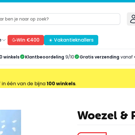
e
🥳Win €400
☀️ Vakantieknallers
0 winkels
Klantbeoordeling
9/10
Gratis verzending
vanaf 
f in één van de bijna
100 winkels
.
Woezel & P