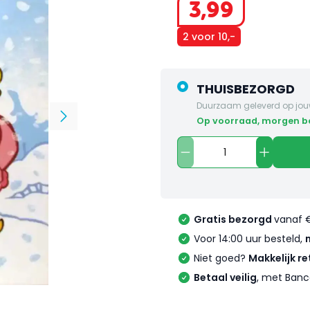
3
,
99
2 voor 10,-
THUISBEZORGD
Duurzaam geleverd op jou
op voorraad, morgen 
Gratis bezorgd
vanaf 
Voor 14:00 uur besteld,
Niet goed?
Makkelijk re
Betaal veilig
, met Banc