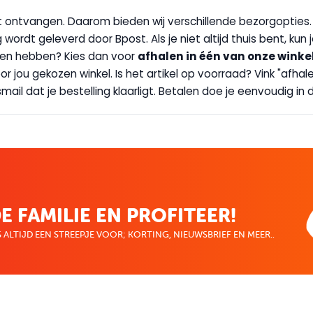
wilt ontvangen. Daarom bieden wij verschillende bezorgopties
g wordt geleverd door Bpost. Als je niet altijd thuis bent, kun
handen hebben? Kies dan voor
afhalen in één van onze winke
 door jou gekozen winkel. Is het artikel op voorraad? Vink "af
ail dat je bestelling klaarligt. Betalen doe je eenvoudig in d
E FAMILIE EN PROFITEER!
 ALTIJD EEN STREEPJE VOOR; KORTING, NIEUWSBRIEF EN MEER..