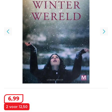
6
,
99
2 voor 12,50