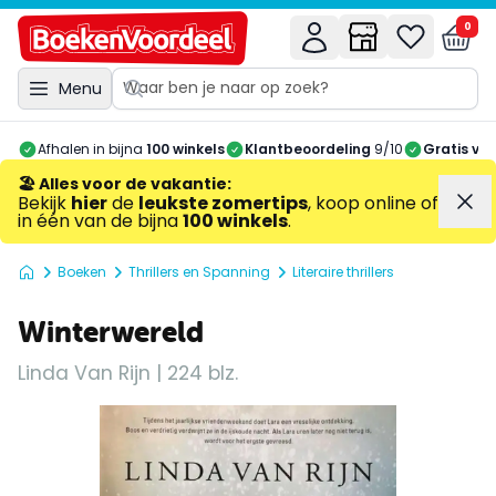
0
Menu
Afhalen in bijna
100 winkels
Klantbeoordeling
9/10
Gratis ve
🏖️ Alles voor de vakantie
:
Bekijk
hier
de
leukste zomertips
, koop online of
in één van de bijna
100 winkels
.
Boeken
Thrillers en Spanning
Literaire thrillers
Winterwereld
Linda Van Rijn | 224 blz.