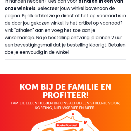
in handen hebben? Kies dan voor
afhalen in één van
onze winkels
. Selecteer jouw winkel bovenaan de
pagina. Bij elk artikel zie je direct of het op voorraad is in
de door jou gekozen winkel. Is het artikel op voorraad?
Vink "afhalen" aan en voeg het toe aan je
winkelmandje. Na je bestelling ontvang je binnen 2 uur
een bevestigingsmail dat je bestelling klaarligt. Betalen
doe je eenvoudig in de winkel.
KOM BIJ DE FAMILIE EN
PROFITEER!
FAMILIE LEDEN HEBBEN BIJ ONS ALTIJD EEN STREEPJE VOOR;
KORTING, NIEUWSBRIEF EN MEER..