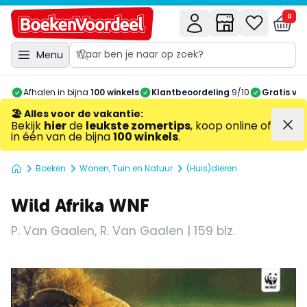
0
Menu
Afhalen in bijna
100 winkels
Klantbeoordeling
9/10
Gratis ve
🏖️ Alles voor de vakantie
:
Bekijk
hier
de
leukste zomertips
, koop online of
in één van de bijna
100 winkels
.
Boeken
Wonen, Tuin en Natuur
(Huis)dieren
Wild Afrika WNF
P. Van Gaalen, R. Van Gaalen | 159 blz.