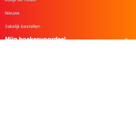
Nieuws
Zakelijk bestellen
Mijn boekenvoordeel
Bestellingen
Verlanglijst
Mijn aanbiedingen
Winkelaankopen
Cadeau en Inspiratie
Creatieve hobby
Spel en puzzel