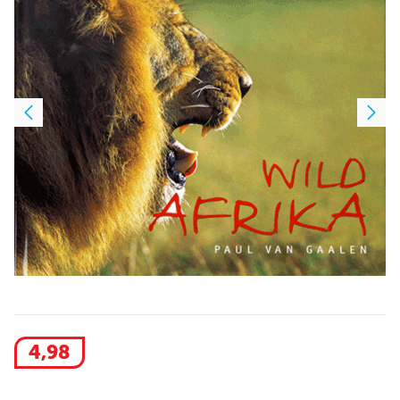
4
,
98