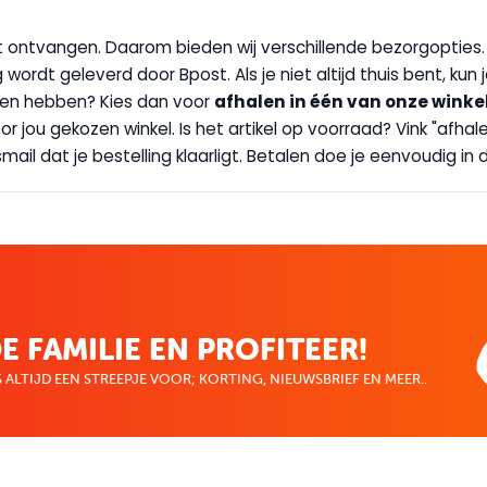
wilt ontvangen. Daarom bieden wij verschillende bezorgopties
g wordt geleverd door Bpost. Als je niet altijd thuis bent, kun
handen hebben? Kies dan voor
afhalen in één van onze winke
 door jou gekozen winkel. Is het artikel op voorraad? Vink "af
ail dat je bestelling klaarligt. Betalen doe je eenvoudig in d
E FAMILIE EN PROFITEER!
 ALTIJD EEN STREEPJE VOOR; KORTING, NIEUWSBRIEF EN MEER..