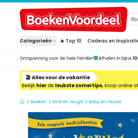
Categorieën
🔥 Top 10
Cadeau en Inspirati
Ontspanning voor de hele familie!
Afhalen in bijna
10
🏖️ Alles voor de vakantie
Bekijk
hier
de
leukste zomertips
, koop online o
Boeken
Kind en Jeugd
Baby en Peuter