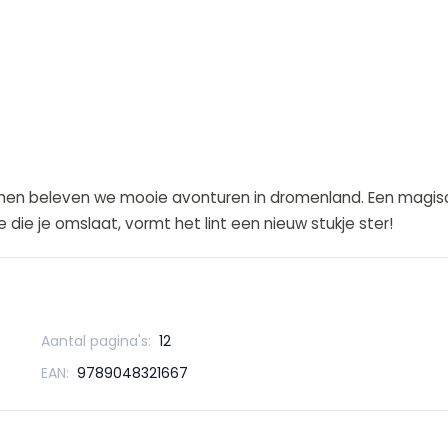
men beleven we mooie avonturen in dromenland. Een magisc
e die je omslaat, vormt het lint een nieuw stukje ster!
Aantal pagina's:
12
EAN:
9789048321667