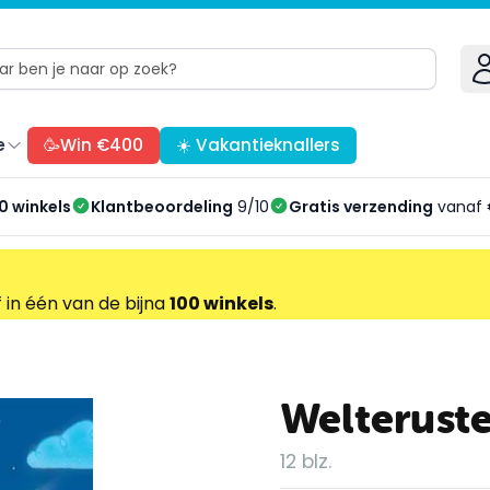
e
🥳Win €400
☀️ Vakantieknallers
0 winkels
Klantbeoordeling
9/10
Gratis verzending
vanaf 
f in één van de bijna
100 winkels
.
Welteruste
12 blz.