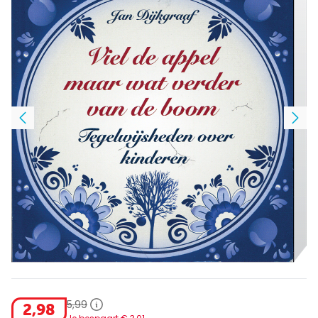
5
,
99
2
,
98