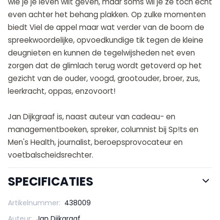
wie je je leven wilt geven, maar soms wil je ze toch echt
even achter het behang plakken. Op zulke momenten
biedt Viel de appel maar wat verder van de boom de
spreekwoordelijke, opvoedkundige tik tegen de kleine
deugnieten en kunnen de tegelwijsheden net even
zorgen dat de glimlach terug wordt getoverd op het
gezicht van de ouder, voogd, grootouder, broer, zus,
leerkracht, oppas, enzovoort!
Jan Dijkgraaf is, naast auteur van cadeau- en
managementboeken, spreker, columnist bij Sp!ts en
Men's Health, journalist, beroepsprovocateur en
voetbalscheidsrechter.
SPECIFICATIES
Artikelnummer:
438009
Auteur:
Jan Dijkgraaf