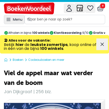
0
Menu
Afhalen in bijna
100 winkels
Klantbeoordeling
9/10
Gratis ve
🏖️ Alles voor de vakantie
:
Bekijk
hier
de
leukste zomertips
, koop online of
in één van de bijna
100 winkels
.
Boeken
Cadeauboeken en meer
Viel de appel maar wat verder
van de boom
Jan Dijkgraaf | 256 blz.