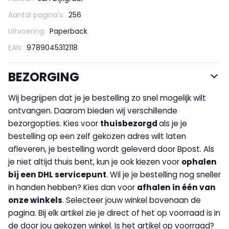
Aantal pagina's:
256
Uitvoering:
Paperback
EAN:
9789045312118
BEZORGING
Wij begrijpen dat je je bestelling zo snel mogelijk wilt
ontvangen. Daarom bieden wij verschillende
bezorgopties. Kies voor
thuisbezorgd
als je je
bestelling op een zelf gekozen adres wilt laten
afleveren, je bestelling wordt geleverd door Bpost. Als
je niet altijd thuis bent, kun je ook kiezen voor
op
halen
bij een DHL servicepunt
. Wil je je bestelling nog sneller
in handen hebben? Kies dan voor
afhalen in één van
onze winkels
. Selecteer jouw winkel bovenaan de
pagina. Bij elk artikel zie je direct of het op voorraad is in
de door jou gekozen winkel. Is het artikel op voorraad?