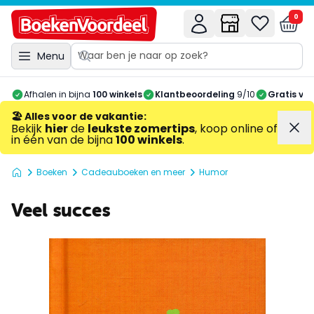
0
Menu
Afhalen in bijna
100 winkels
Klantbeoordeling
9/10
Gratis ve
🏖️ Alles voor de vakantie
:
Bekijk
hier
de
leukste zomertips
, koop online of
in één van de bijna
100 winkels
.
Boeken
Cadeauboeken en meer
Humor
Veel succes