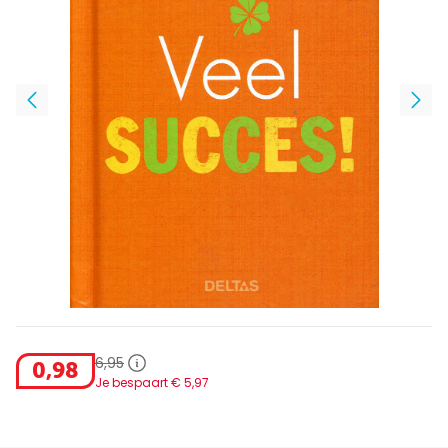
6
,
95
0
,
98
Je bespaart €
5
,
97