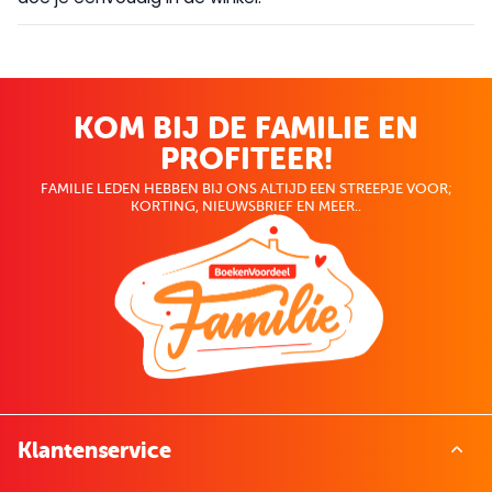
KOM BIJ DE FAMILIE EN
PROFITEER!
FAMILIE LEDEN HEBBEN BIJ ONS ALTIJD EEN STREEPJE VOOR;
KORTING, NIEUWSBRIEF EN MEER..
Klantenservice