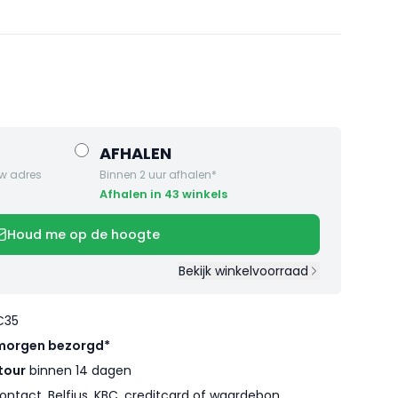
AFHALEN
w adres
Binnen 2 uur afhalen*
Afhalen in 43 winkels
Houd me op de hoogte
Bekijk winkelvoorraad
€35
morgen bezorgd*
tour
binnen 14 dagen
ontact, Belfius, KBC, creditcard of waardebon