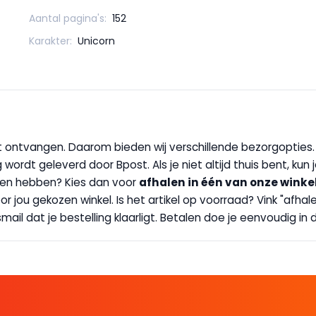
Aantal pagina's:
152
Karakter:
Unicorn
wilt ontvangen. Daarom bieden wij verschillende bezorgopties
g wordt geleverd door Bpost. Als je niet altijd thuis bent, kun
handen hebben? Kies dan voor
afhalen in één van onze winke
 door jou gekozen winkel. Is het artikel op voorraad? Vink "af
ail dat je bestelling klaarligt. Betalen doe je eenvoudig in d