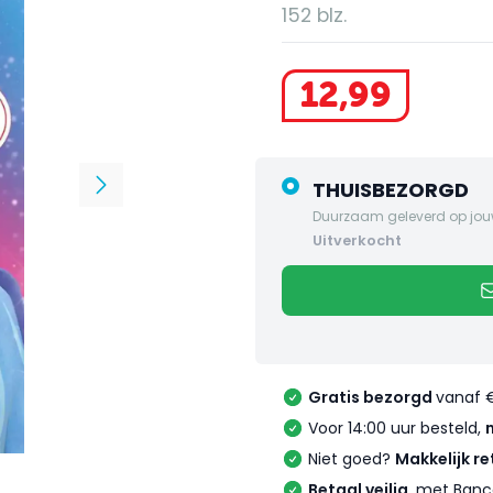
152 blz.
12
,
99
THUISBEZORGD
Duurzaam geleverd op jou
uitverkocht
Gratis bezorgd
vanaf 
Voor 14:00 uur besteld,
Niet goed?
Makkelijk re
Betaal veilig
, met Banc