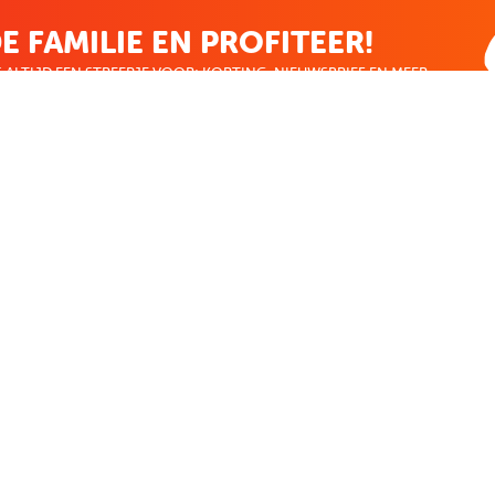
E FAMILIE EN PROFITEER!
 ALTIJD EEN STREEPJE VOOR; KORTING, NIEUWSBRIEF EN MEER..
EKENVOORDEEL
MIJN BOEKENVOOR
Bestellingen
r
Verlanglijst
Mijn aanbiedingen
len
Winkelaankopen
Makkelijk betalen
CADEAUTJE