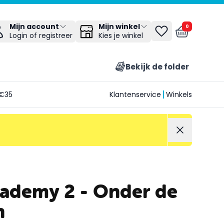
Mijn winkel
Mijn account
0
Kies je winkel
Login of registreer
Bekijk de folder
€35
Klantenservice
Winkels
cademy 2 - Onder de
n