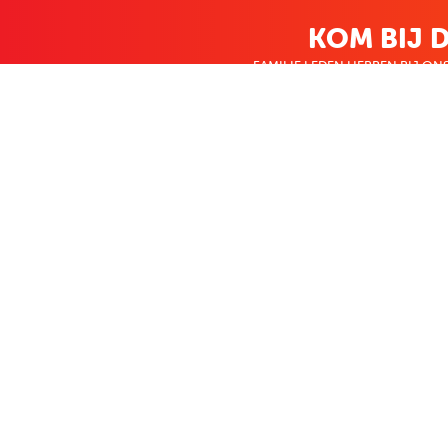
KOM BIJ D
FAMILIE LEDEN HEBBEN BIJ ONS
KLANTENSERVICE
OVER BO
Contact
Over ons
Bestellen & betalen
Bekijk de folde
Terugzenden
Nieuws
Veelgestelde vragen
Zakelijk bestel
Volg Boekenvoordeel
Facebook
Instagram
LinkedIn
Pinterest
Youtube