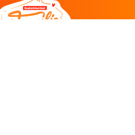
DEEL
CADEAU EN INSPIRATIE
Creatieve hobby
Spel en puzzel
Kind en jeugd
Boeken
Kunnen wij je helpen?
085 273 9701
Klantenservice