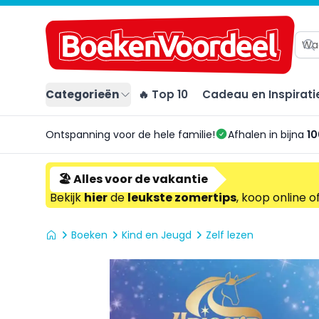
Categorieën
🔥 Top 10
Cadeau en Inspirati
Ontspanning voor de hele familie!
Afhalen in bijna
10
🏖️ Alles voor de vakantie
Bekijk
hier
de
leukste zomertips
, koop online o
Boeken
Kind en Jeugd
Zelf lezen