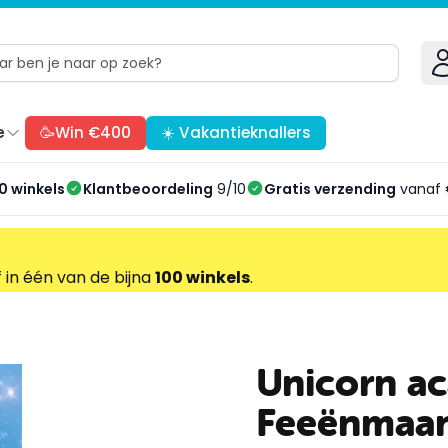
e
🥳Win €400
☀️ Vakantieknallers
0 winkels
Klantbeoordeling
9/10
Gratis verzending
vanaf 
f in één van de bijna
100 winkels
.
Unicorn a
Feeënmaa