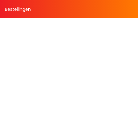
Bestellingen
Verlanglijst
Mijn aanbiedingen
Winkelaankopen
Cadeau en Inspiratie
Creatieve hobby
Spel en puzzel
Kind en jeugd
Boeken