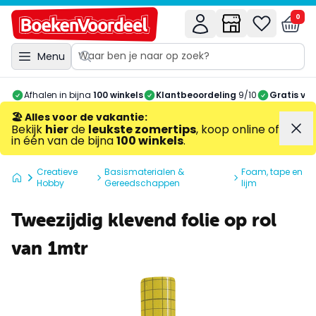
0
Menu
Afhalen in bijna
100 winkels
Klantbeoordeling
9/10
Gratis ve
🏖️ Alles voor de vakantie
:
Bekijk
hier
de
leukste zomertips
, koop online of
in één van de bijna
100 winkels
.
Creatieve
Basismaterialen &
Foam, tape en
Hobby
Gereedschappen
lijm
Tweezijdig klevend folie op rol
van 1mtr