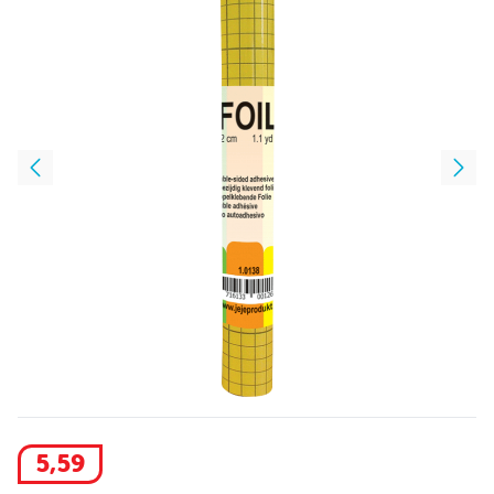
5
,
59