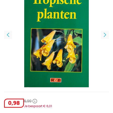
6
,
99
0
,
98
Je bespaart €
6
,
01