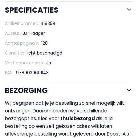
SPECIFICATIES
Artikelnummer:
418359
Auteur:
J.r. Haager
Aantal pagina's:
128
Conditie:
licht beschadigd
Vaste boekenprijs:
Ja
EAN:
9789039601143
BEZORGING
Wij begrijpen dat je je bestelling zo snel mogelijk wilt
ontvangen. Daarom bieden wij verschillende
bezorgopties. Kies voor
thuisbezorgd
als je je
bestelling op een zelf gekozen adres wilt laten
afleveren, je bestelling wordt geleverd door Bpost. Als