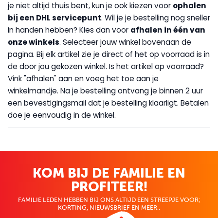
je niet altijd thuis bent, kun je ook kiezen voor
op
halen
bij een DHL servicepunt
. Wil je je bestelling nog sneller
in handen hebben? Kies dan voor
afhalen in één van
onze winkels
. Selecteer jouw winkel bovenaan de
pagina. Bij elk artikel zie je direct of het op voorraad is in
de door jou gekozen winkel. Is het artikel op voorraad?
Vink "afhalen" aan en voeg het toe aan je
winkelmandje. Na je bestelling ontvang je binnen 2 uur
een bevestigingsmail dat je bestelling klaarligt. Betalen
doe je eenvoudig in de winkel.
KOM BIJ DE FAMILIE EN
PROFITEER!
FAMILIE LEDEN HEBBEN BIJ ONS ALTIJD EEN STREEPJE VOOR;
KORTING, NIEUWSBRIEF EN MEER..