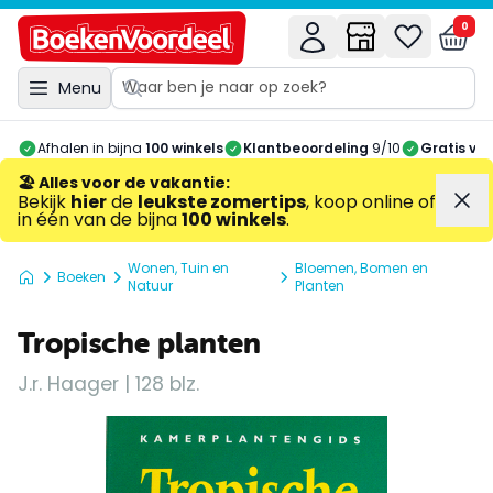
0
Menu
Afhalen in bijna
100 winkels
Klantbeoordeling
9/10
Gratis ve
🏖️ Alles voor de vakantie
:
Bekijk
hier
de
leukste zomertips
, koop online of
in één van de bijna
100 winkels
.
Wonen, Tuin en
Bloemen, Bomen en
Boeken
Natuur
Planten
Tropische planten
J.r. Haager | 128 blz.