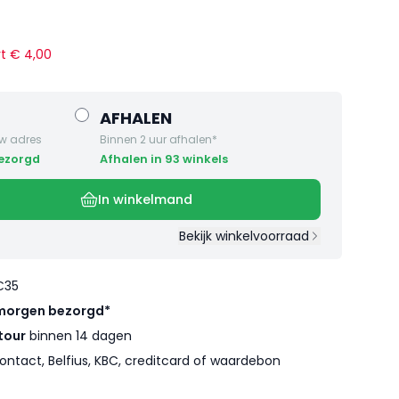
rt €
4
,
00
AFHALEN
w adres
Binnen 2 uur afhalen*
bezorgd
Afhalen in 93 winkels
In winkelmand
Bekijk winkelvoorraad
€35
morgen bezorgd*
tour
binnen 14 dagen
ontact, Belfius, KBC, creditcard of waardebon