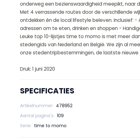
onderweg een bezienswaardigheid meepikt, naar de
Met 4 verrassende routes door de verschillende wij
ontdekken én de local lifestyle beleven. Inclusief:
adressen om te eten, drinken en shoppen - Handig
Leuke top 10-lijstjes time to momo is met meer da
stedengids van Nederland en België. We zijn al meer
onze stedentripbestemmingen, de laatste nieuwe 
Druk: 1 juni 2020
SPECIFICATIES
Artikelnummer:
478952
Aantal pagina's:
109
Serie:
time to momo