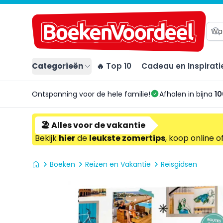
Categorieën
🔥 Top 10
Cadeau en Inspirati
Ontspanning voor de hele familie!
Afhalen in bijna
10
🏖️ Alles voor de vakantie
Bekijk
hier
de
leukste zomertips
, koop online o
Boeken
Reizen en Vakantie
Reisgidsen