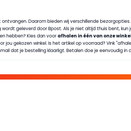
wilt ontvangen. Daarom bieden wij verschillende bezorgopties
g wordt geleverd door Bpost. Als je niet altijd thuis bent, kun
handen hebben? Kies dan voor
afhalen in één van onze winke
 door jou gekozen winkel. Is het artikel op voorraad? Vink "af
ail dat je bestelling klaarligt. Betalen doe je eenvoudig in d
E FAMILIE EN PROFITEER!
 ALTIJD EEN STREEPJE VOOR; KORTING, NIEUWSBRIEF EN MEER..