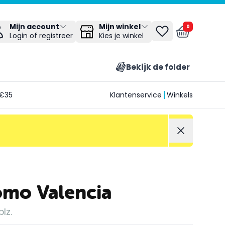
Mijn winkel
Mijn account
0
Kies je winkel
Login of registreer
Bekijk de folder
€35
Klantenservice
Winkels
omo Valencia
lz.