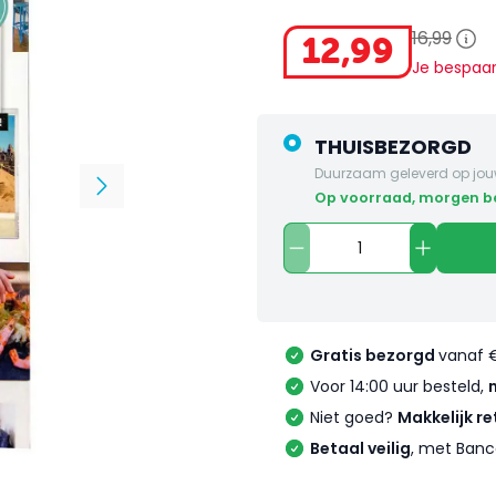
16
,
99
12
,
99
Je bespaa
THUISBEZORGD
Duurzaam geleverd op jou
op voorraad, morgen 
Gratis bezorgd
vanaf 
Voor 14:00 uur besteld,
Niet goed?
Makkelijk re
Betaal veilig
, met Banc