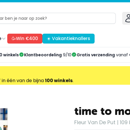
e
🥳Win €400
☀️ Vakantieknallers
0 winkels
Klantbeoordeling
9/10
Gratis verzending
vanaf 
f in één van de bijna
100 winkels
.
time to m
Fleur Van De Put | 109 b