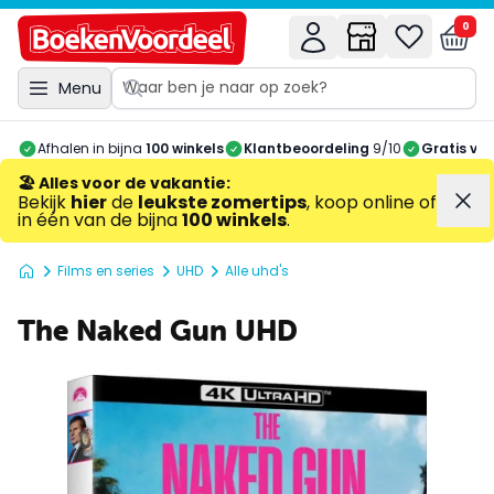
0
Menu
Afhalen in bijna
100 winkels
Klantbeoordeling
9/10
Gratis ve
🏖️ Alles voor de vakantie
:
Bekijk
hier
de
leukste zomertips
, koop online of
in één van de bijna
100 winkels
.
Films en series
UHD
Alle uhd's
The Naked Gun UHD