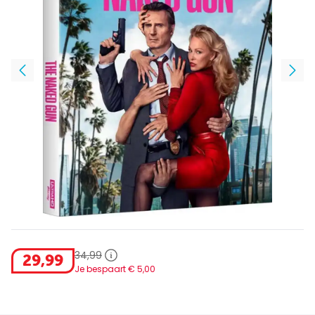
34
,
99
29
,
99
Je bespaart €
5
,
00