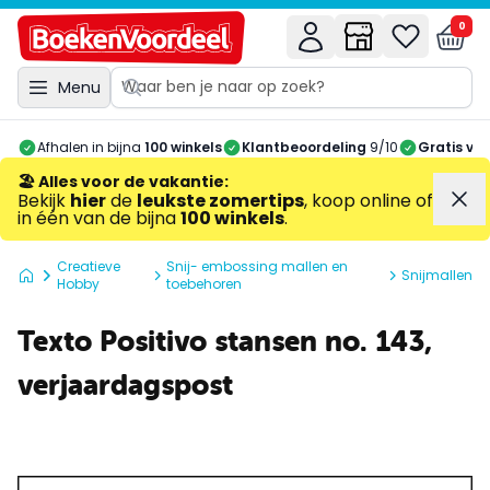
0
Menu
Afhalen in bijna
100 winkels
Klantbeoordeling
9/10
Gratis ve
🏖️ Alles voor de vakantie
:
Bekijk
hier
de
leukste zomertips
, koop online of
in één van de bijna
100 winkels
.
Creatieve
Snij- embossing mallen en
Snijmallen
Hobby
toebehoren
Texto Positivo stansen no. 143,
verjaardagspost