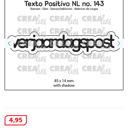
4
,
95