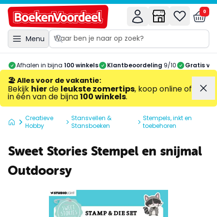
0
Menu
Afhalen in bijna
100 winkels
Klantbeoordeling
9/10
Gratis ve
🏖️ Alles voor de vakantie
:
Bekijk
hier
de
leukste zomertips
, koop online of
in één van de bijna
100 winkels
.
Creatieve
Stansvellen &
Stempels, inkt en
Hobby
Stansboeken
toebehoren
Sweet Stories Stempel en snijmal
Outdoorsy