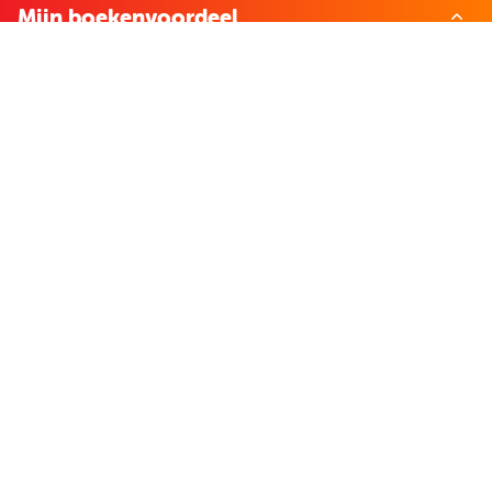
Mijn boekenvoordeel
Bestellingen
Verlanglijst
Mijn aanbiedingen
Winkelaankopen
Cadeau en Inspiratie
Creatieve hobby
Spel en puzzel
Kind en jeugd
Boeken