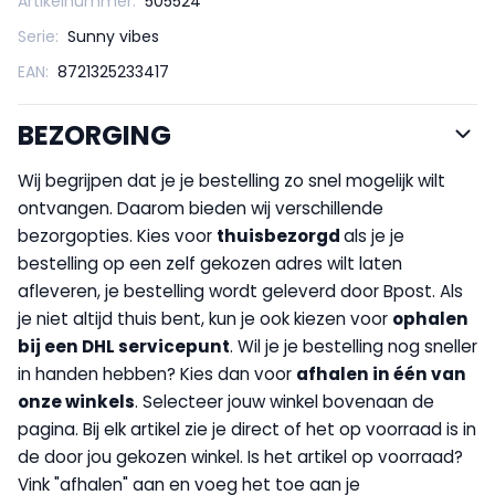
Artikelnummer:
505524
Serie:
Sunny vibes
EAN:
8721325233417
BEZORGING
Wij begrijpen dat je je bestelling zo snel mogelijk wilt
ontvangen. Daarom bieden wij verschillende
bezorgopties. Kies voor
thuisbezorgd
als je je
bestelling op een zelf gekozen adres wilt laten
afleveren, je bestelling wordt geleverd door Bpost. Als
je niet altijd thuis bent, kun je ook kiezen voor
op
halen
bij een DHL servicepunt
. Wil je je bestelling nog sneller
in handen hebben? Kies dan voor
afhalen in één van
onze winkels
. Selecteer jouw winkel bovenaan de
pagina. Bij elk artikel zie je direct of het op voorraad is in
de door jou gekozen winkel. Is het artikel op voorraad?
Vink "afhalen" aan en voeg het toe aan je