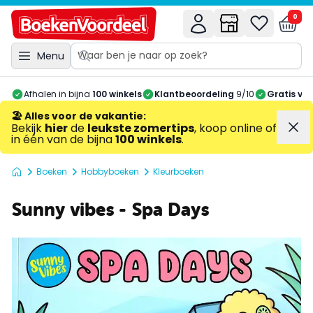
0
Menu
Afhalen in bijna
100 winkels
Klantbeoordeling
9/10
Gratis ve
🏖️ Alles voor de vakantie
:
Bekijk
hier
de
leukste zomertips
, koop online of
in één van de bijna
100 winkels
.
Boeken
Hobbyboeken
Kleurboeken
Sunny vibes - Spa Days