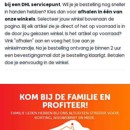
bij een DHL servicepunt
. Wil je je bestelling nog sneller
in handen hebben? Kies dan voor
afhalen in één van
onze winkels
. Selecteer jouw winkel bovenaan de
pagina. Bij elk artikel zie je direct of het op voorraad is in
de door jou gekozen winkel. Is het artikel op voorraad?
Vink "afhalen" aan en voeg het toe aan je
winkelmandje. Na je bestelling ontvang je binnen 2 uur
een bevestigingsmail dat je bestelling klaarligt. Betalen
doe je eenvoudig in de winkel.
KOM BIJ DE FAMILIE EN
PROFITEER!
FAMILIE LEDEN HEBBEN BIJ ONS ALTIJD EEN STREEPJE VOOR;
KORTING, NIEUWSBRIEF EN MEER..