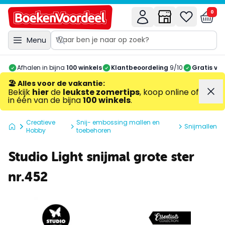
0
Menu
Afhalen in bijna
100 winkels
Klantbeoordeling
9/10
Gratis ve
🏖️ Alles voor de vakantie
:
Bekijk
hier
de
leukste zomertips
, koop online of
in één van de bijna
100 winkels
.
Creatieve
Snij- embossing mallen en
Snijmallen
Hobby
toebehoren
Studio Light snijmal grote ster
nr.452