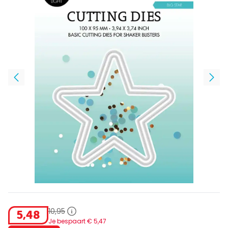
10
,
95
5
,
48
Je bespaart €
5
,
47