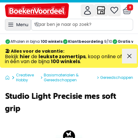
0
Menu
Afhalen in bijna
100 winkels
Klantbeoordeling
9/10
Gratis ve
🏖️ Alles voor de vakantie
:
Bekijk
hier
de
leukste zomertips
, koop online of
in één van de bijna
100 winkels
.
Creatieve
Basismaterialen &
Gereedschappen
Hobby
Gereedschappen
Studio Light Precisie mes soft
grip