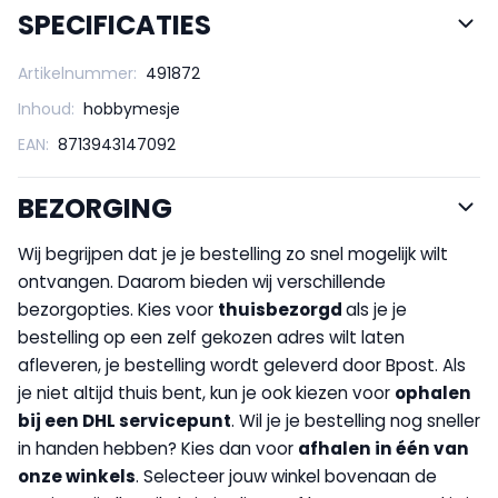
SPECIFICATIES
Artikelnummer:
491872
Inhoud:
hobbymesje
EAN:
8713943147092
BEZORGING
Wij begrijpen dat je je bestelling zo snel mogelijk wilt
ontvangen. Daarom bieden wij verschillende
bezorgopties. Kies voor
thuisbezorgd
als je je
bestelling op een zelf gekozen adres wilt laten
afleveren, je bestelling wordt geleverd door Bpost. Als
je niet altijd thuis bent, kun je ook kiezen voor
op
halen
bij een DHL servicepunt
. Wil je je bestelling nog sneller
in handen hebben? Kies dan voor
afhalen in één van
onze winkels
. Selecteer jouw winkel bovenaan de