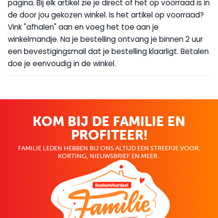
pagina. Bij elk artikel zie je direct of het op voorraad is in
de door jou gekozen winkel. Is het artikel op voorraad?
Vink "afhalen" aan en voeg het toe aan je
winkelmandje. Na je bestelling ontvang je binnen 2 uur
een bevestigingsmail dat je bestelling klaarligt. Betalen
doe je eenvoudig in de winkel.
KOM BIJ DE FAMILIE EN
PROFITEER!
FAMILIE LEDEN HEBBEN BIJ ONS ALTIJD EEN STREEPJE VOOR;
KORTING, NIEUWSBRIEF EN MEER..