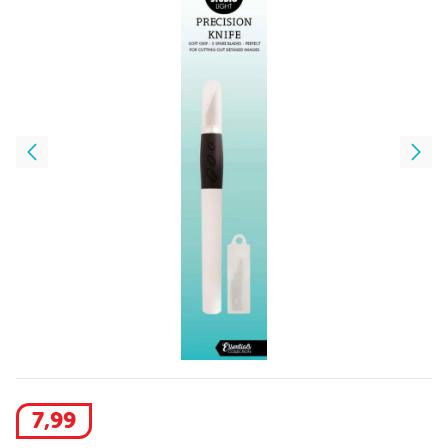
7
,
99