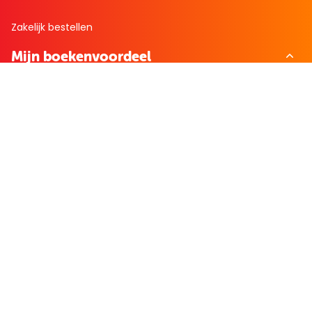
Zakelijk bestellen
Mijn boekenvoordeel
Bestellingen
Verlanglijst
Mijn aanbiedingen
Winkelaankopen
Cadeau en Inspiratie
Creatieve hobby
Spel en puzzel
Kind en jeugd