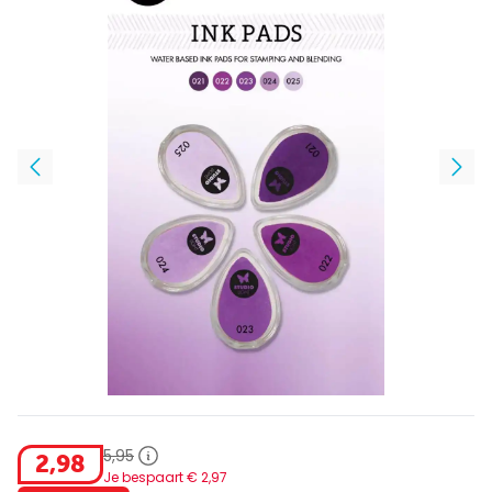
5
,
95
2
,
98
Je bespaart €
2
,
97