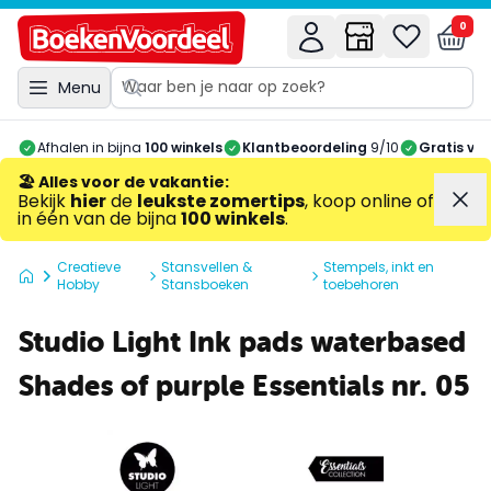
0
Menu
Afhalen in bijna
100 winkels
Klantbeoordeling
9/10
Gratis ve
🏖️ Alles voor de vakantie
:
Bekijk
hier
de
leukste zomertips
, koop online of
in één van de bijna
100 winkels
.
Creatieve
Stansvellen &
Stempels, inkt en
Hobby
Stansboeken
toebehoren
Studio Light Ink pads waterbased
Shades of purple Essentials nr. 05