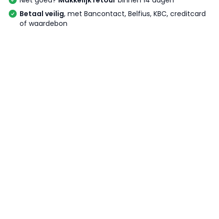
Niet goed?
Makkelijk retour
binnen 14 dagen
Betaal veilig
, met Bancontact, Belfius, KBC, creditcard
of waardebon