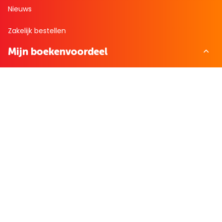
Nieuws
Zakelijk bestellen
Mijn boekenvoordeel
Bestellingen
Verlanglijst
Mijn aanbiedingen
Winkelaankopen
Cadeau en Inspiratie
Creatieve hobby
Spel en puzzel