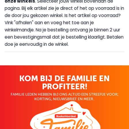
onze winkels
. Selecteer jouw winkel bovenaan de
pagina. Bij elk artikel zie je direct of het op voorraad is in
de door jou gekozen winkel. Is het artikel op voorraad?
Vink "afhalen" aan en voeg het toe aan je
winkelmandje. Na je bestelling ontvang je binnen 2 uur
een bevestigingsmail dat je bestelling klaarligt. Betalen
doe je eenvoudig in de winkel.
KOM BIJ DE FAMILIE EN
PROFITEER!
FAMILIE LEDEN HEBBEN BIJ ONS ALTIJD EEN STREEPJE VOOR;
KORTING, NIEUWSBRIEF EN MEER..