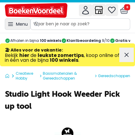
0
Menu
Afhalen in bijna
100 winkels
Klantbeoordeling
9/10
Gratis ve
🏖️ Alles voor de vakantie
:
Bekijk
hier
de
leukste zomertips
, koop online of
in één van de bijna
100 winkels
.
Creatieve
Basismaterialen &
Gereedschappen
Hobby
Gereedschappen
Studio Light Hook Weeder Pick
up tool