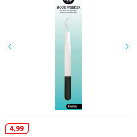
4
,
99