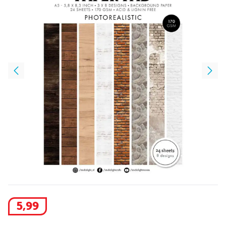
5
,
99