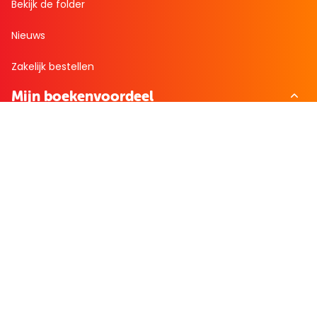
Bekijk de folder
Nieuws
Zakelijk bestellen
Mijn boekenvoordeel
Bestellingen
Verlanglijst
Mijn aanbiedingen
Winkelaankopen
Cadeau en Inspiratie
Creatieve hobby
Spel en puzzel