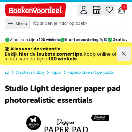
0
Menu
Afhalen in bijna
100 winkels
Klantbeoordeling
9/10
Gratis ve
🏖️ Alles voor de vakantie
:
Bekijk
hier
de
leukste zomertips
, koop online of
in één van de bijna
100 winkels
.
Creatieve Hobby
Papier
Papierblokken Paperpacks
Studio Light designer paper pad
photorealistic essentials