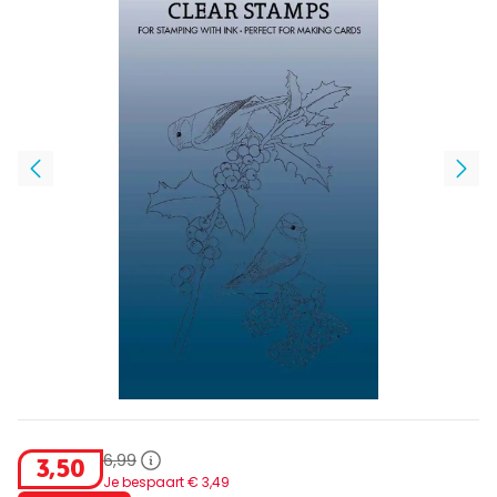
6
,
99
3
,
50
Je bespaart €
3
,
49