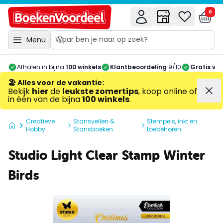
0
Menu
Afhalen in bijna
100 winkels
Klantbeoordeling
9/10
Gratis ve
🏖️ Alles voor de vakantie
:
Bekijk
hier
de
leukste zomertips
, koop online of
in één van de bijna
100 winkels
.
Creatieve
Stansvellen &
Stempels, inkt en
Hobby
Stansboeken
toebehoren
Studio Light Clear Stamp Winter
Birds