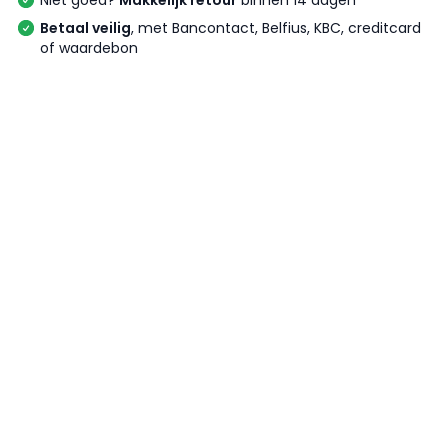
Niet goed?
Makkelijk retour
binnen 14 dagen
Betaal veilig
, met Bancontact, Belfius, KBC, creditcard
of waardebon