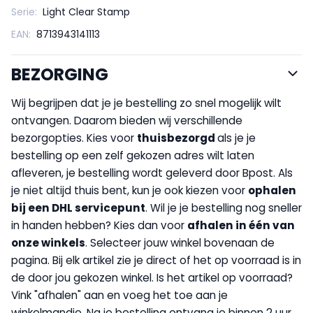
Serie:
Light Clear Stamp
EAN:
8713943141113
BEZORGING
Wij begrijpen dat je je bestelling zo snel mogelijk wilt
ontvangen. Daarom bieden wij verschillende
bezorgopties. Kies voor
thuisbezorgd
als je je
bestelling op een zelf gekozen adres wilt laten
afleveren, je bestelling wordt geleverd door Bpost. Als
je niet altijd thuis bent, kun je ook kiezen voor
op
halen
bij een DHL servicepunt
. Wil je je bestelling nog sneller
in handen hebben? Kies dan voor
afhalen in één van
onze winkels
. Selecteer jouw winkel bovenaan de
pagina. Bij elk artikel zie je direct of het op voorraad is in
de door jou gekozen winkel. Is het artikel op voorraad?
Vink "afhalen" aan en voeg het toe aan je
winkelmandje. Na je bestelling ontvang je binnen 2 uur