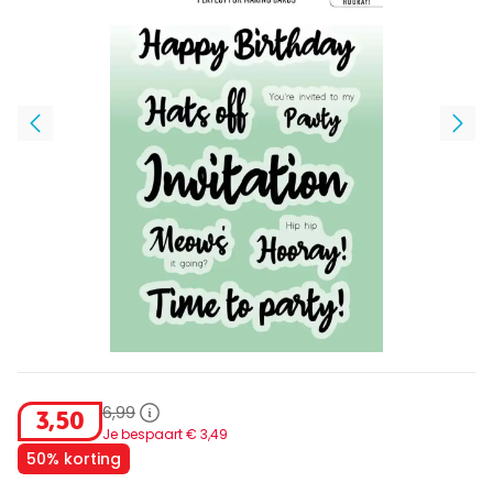
6
,
99
3
,
50
Je bespaart €
3
,
49
50% korting