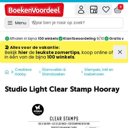
0
Menu
Afhalen in bijna
100 winkels
Klantbeoordeling
9/10
Gratis ve
🏖️ Alles voor de vakantie
:
Bekijk
hier
de
leukste zomertips
, koop online of
in één van de bijna
100 winkels
.
Creatieve
Stansvellen &
Stempels, inkt en
Hobby
Stansboeken
toebehoren
Studio Light Clear Stamp Hooray