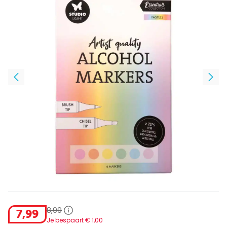
8
,
99
7
,
99
Je bespaart €
1
,
00