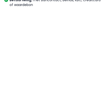
Betaal veilig
, met Bancontact, Belfius, KBC, creditcard
of waardebon