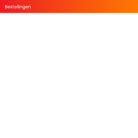
Bestellingen
Verlanglijst
Mijn aanbiedingen
Winkelaankopen
Cadeau en Inspiratie
Creatieve hobby
Spel en puzzel
Kind en jeugd
Boeken