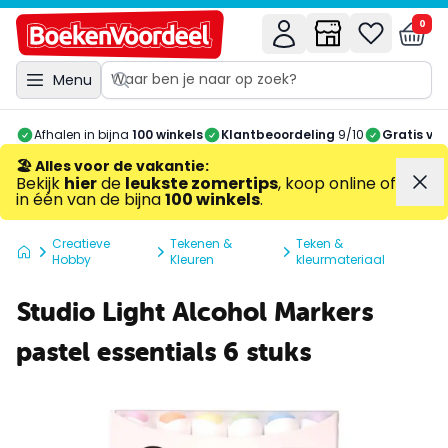
0
Menu
Afhalen in bijna
100 winkels
Klantbeoordeling
9/10
Gratis ve
🏖️ Alles voor de vakantie
:
Bekijk
hier
de
leukste zomertips
, koop online of
in één van de bijna
100 winkels
.
Creatieve
Tekenen &
Teken &
Hobby
Kleuren
kleurmateriaal
Studio Light Alcohol Markers
pastel essentials 6 stuks