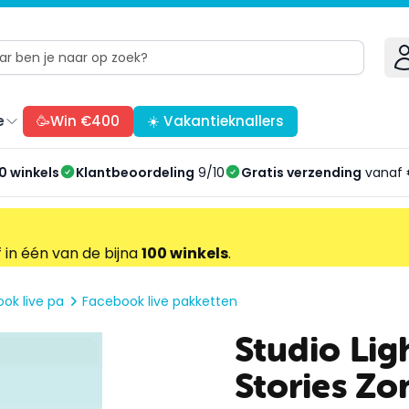
e
🥳Win €400
☀️ Vakantieknallers
0 winkels
Klantbeoordeling
9/10
Gratis verzending
vanaf 
f in één van de bijna
100 winkels
.
ok live pa
Facebook live pakketten
Studio Lig
Stories Z