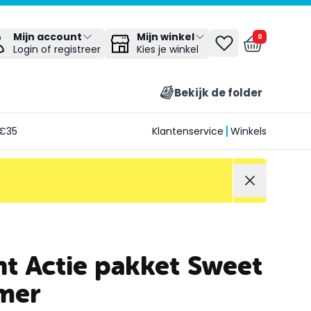
Mijn winkel
Mijn account
0
Kies je winkel
Login of registreer
Bekijk de folder
€35
Klantenservice
Winkels
ht Actie pakket Sweet
omer