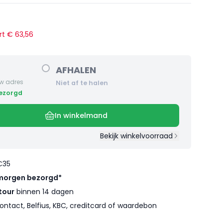
rt €
63
,
56
AFHALEN
w adres
Niet af te halen
bezorgd
In winkelmand
Bekijk winkelvoorraad
€35
morgen bezorgd*
tour
binnen 14 dagen
ontact, Belfius, KBC, creditcard of waardebon