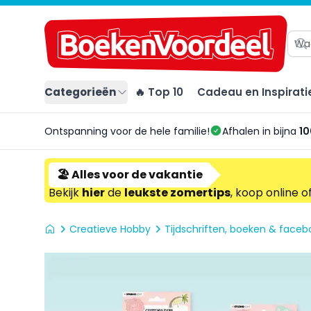
Categorieën
🔥 Top 10
Cadeau en Inspirati
Ontspanning voor de hele familie!
Afhalen in bijna
10
🏖️ Alles voor de vakantie
Bekijk
hier
de
leukste zomertips
, koop online o
Creatieve Hobby
Tijdschriften, boeken & facebo