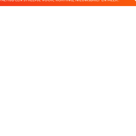
 ALTIJD EEN STREEPJE VOOR; KORTING, NIEUWSBRIEF EN MEER..
EKENVOORDEEL
MIJN BOEKENVOOR
Bestellingen
r
Verlanglijst
Mijn aanbiedingen
len
Winkelaankopen
Makkelijk betalen
CADEAUTJE
Boekenvoordeel