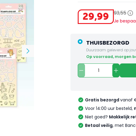
93
,
55
29
,
99
Je bespaa
THUISBEZORGD
Duurzaam geleverd op jou
op voorraad, morgen 
Gratis bezorgd
vanaf 
Voor 14:00 uur besteld,
Niet goed?
Makkelijk re
Betaal veilig
, met Banc