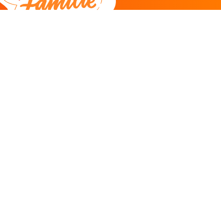
DEEL
CADEAU EN INSPIRATIE
Creatieve hobby
Spel en puzzel
Kind en jeugd
Boeken
Kunnen wij je helpen?
085 273 9701
Klantenservice
ma/do 11-12u
Antwoord binnen 2 uur* -
klik hier