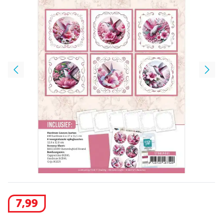
7
,
99