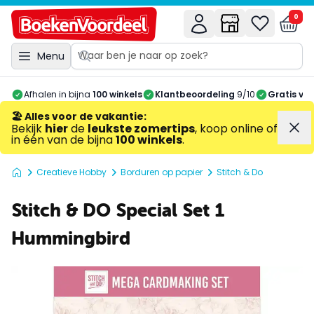
0
Menu
Afhalen in bijna
100 winkels
Klantbeoordeling
9/10
Gratis ve
🏖️ Alles voor de vakantie
:
Bekijk
hier
de
leukste zomertips
, koop online of
in één van de bijna
100 winkels
.
Creatieve Hobby
Borduren op papier
Stitch & Do
Stitch & DO Special Set 1
Hummingbird