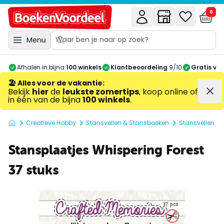
0
Menu
Afhalen in bijna
100 winkels
Klantbeoordeling
9/10
Gratis ve
🏖️ Alles voor de vakantie
:
Bekijk
hier
de
leukste zomertips
, koop online of
in één van de bijna
100 winkels
.
Creatieve Hobby
Stansvellen & Stansboeken
Stansvellen
Stansplaatjes Whispering Forest
37 stuks