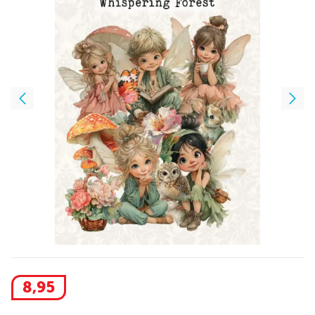
8
,
95