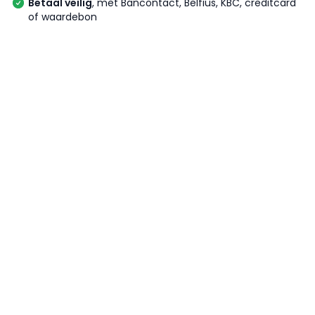
Betaal veilig
, met Bancontact, Belfius, KBC, creditcard
of waardebon