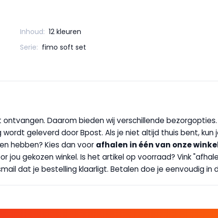
Inhoud:
12 kleuren
Serie:
fimo soft set
wilt ontvangen. Daarom bieden wij verschillende bezorgopties
g wordt geleverd door Bpost. Als je niet altijd thuis bent, kun
handen hebben? Kies dan voor
afhalen in één van onze winke
 door jou gekozen winkel. Is het artikel op voorraad? Vink "af
ail dat je bestelling klaarligt. Betalen doe je eenvoudig in d