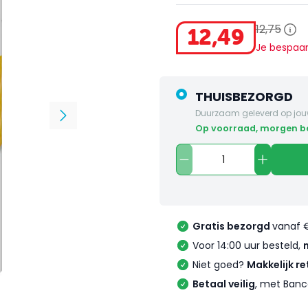
12
,
75
12
,
49
Je bespaa
THUISBEZORGD
Duurzaam geleverd op jou
op voorraad, morgen 
Gratis bezorgd
vanaf 
Voor 14:00 uur besteld,
Niet goed?
Makkelijk re
Betaal veilig
, met Banc