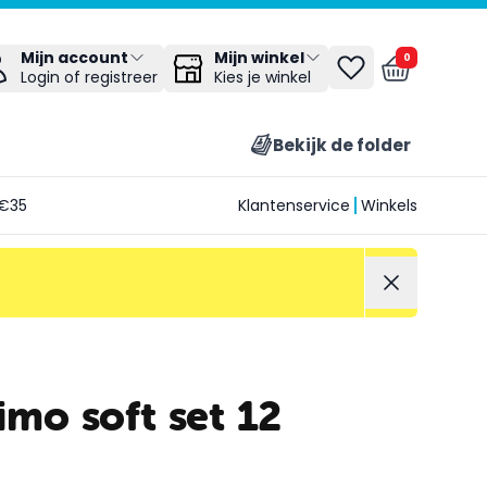
Mijn winkel
Mijn account
0
Kies je winkel
Login of registreer
Bekijk de folder
€35
Klantenservice
Winkels
imo soft set 12