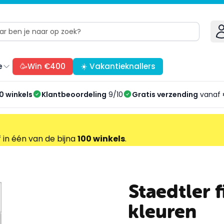
e
🥳Win €400
☀️ Vakantieknallers
0 winkels
Klantbeoordeling
9/10
Gratis verzending
vanaf 
f in één van de bijna
100 winkels
.
Staedtler f
kleuren