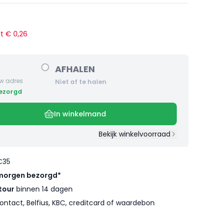
rt €
0
,
26
AFHALEN
w adres
Niet af te halen
bezorgd
In winkelmand
Bekijk winkelvoorraad
€35
morgen bezorgd*
tour
binnen 14 dagen
ontact, Belfius, KBC, creditcard of waardebon