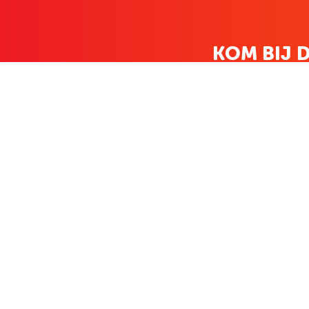
KOM BIJ D
FAMILIE LEDEN HEBBEN BIJ ONS
KLANTENSERVICE
OVER BO
Contact
Over ons
Bestellen & betalen
Bekijk de folde
Terugzenden
Nieuws
Veelgestelde vragen
Zakelijk bestel
Volg Boekenvoordeel