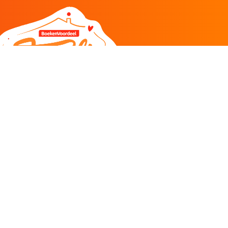
DEEL
CADEAU EN INSPIRATIE
Creatieve hobby
Spel en puzzel
Kind en jeugd
Boeken
Kunnen wij je helpen?