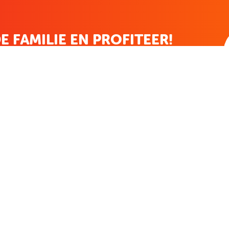
E FAMILIE EN PROFITEER!
 ALTIJD EEN STREEPJE VOOR; KORTING, NIEUWSBRIEF EN MEER..
EKENVOORDEEL
MIJN BOEKENVOOR
Bestellingen
r
Verlanglijst
Mijn aanbiedingen
len
Winkelaankopen
Makkelijk betalen