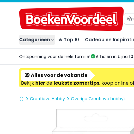
Categorieën
🔥 Top 10
Cadeau en Inspirati
Ontspanning voor de hele familie!
Afhalen in bijna
10
🏖️ Alles voor de vakantie
Bekijk
hier
de
leukste zomertips
, koop online o
Creatieve Hobby
Overige Creatieve hobby's